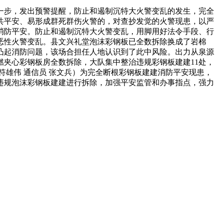
一步，发出预警提醒，防止和遏制沉特大火警变乱的发生，完全
共平安、易形成群死群伤火警的，对查抄发觉的火警现患，以严
的消防平安。防止和遏制沉特大火警变乱，用脚用好法令手段、行
恶性火警变乱。县文兴礼堂泡沫彩钢板已全数拆除换成了岩棉
凸起消防问题，该场合担任人地认识到了此中风险。出力从泉源
夹心彩钢板房全数拆除，大队集中整治违规彩钢板建建11处，
雄伟 通信员 张文兵）为完全断根彩钢板建建消防平安现患，
违规泡沫彩钢板建建进行拆除，加强平安监管和办事指点，强力