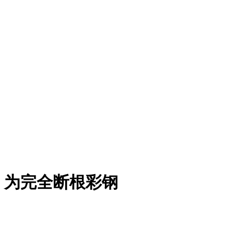
）为完全断根彩钢