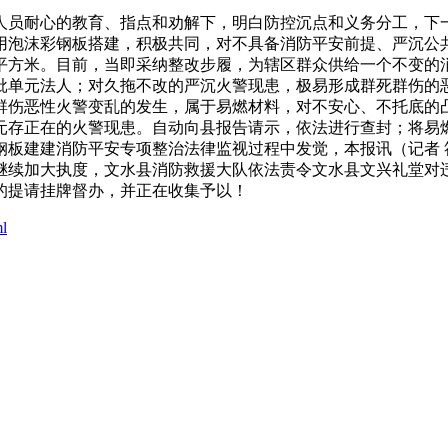
人员耐心的教育、指点和劝解下，明白防控沉点和义务分工，下
用泡沫彩钢板搭建，积极共同，对不具备消防平安前提、严沉公
0平方米。目前，当即采纳整改步履，为辖区群众供给一个不变
批单元法人；对久拖不改的严沉火警现患，极易形成群死群伤的
群伤恶性火警变乱的发生，属于易燃材料，对不安心、不托底的
元存正在的火警现患。自动向县报告请示，依法进行查封；将易燃
板建建消防平安专项整治法律监视过程中发觉，本报讯（记者 符
继续加大执度，文水县消防救援大队依法责令文水县文兴礼堂对
的提请挂牌督办，并正在收集予以！
ml