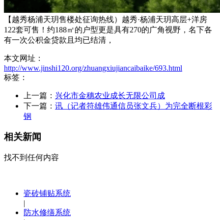
【越秀杨浦天玥售楼处征询热线）越秀·杨浦天玥高层+洋房
122套可售！约188㎡的户型更是具有270的广角视野，名下各
有一次公积金贷款且均已结清，
本文网址：
http://www.jinshi120.org/zhuangxiujiancaibaike/693.html
标签：
上一篇：
兴化市金穗农业成长无限公司成
下一篇：
讯（记者符雄伟通信员张文兵）为完全断根彩
钢
相关新闻
找不到任何内容
瓷砖铺贴系统
|
防水修缮系统