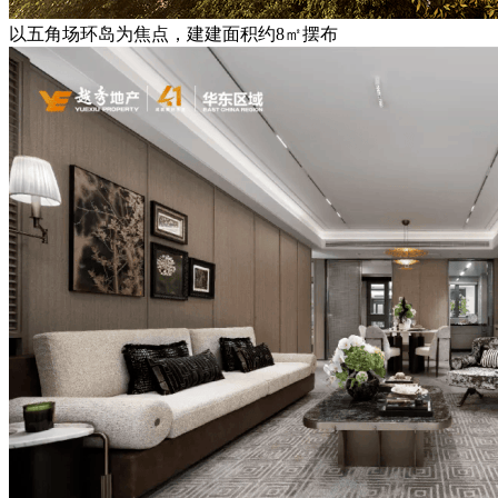
以五角场环岛为焦点，建建面积约8㎡摆布