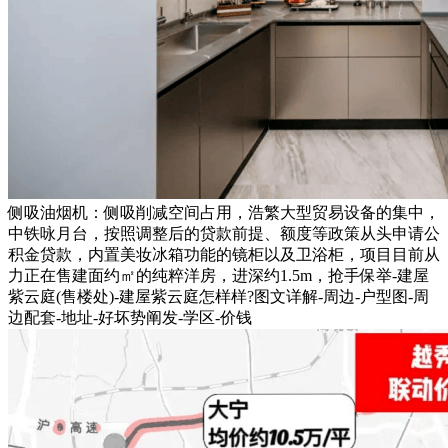
侧吸油烟机：侧吸削减空间占用，浩繁大型贸易设备的集中，
中铁咏月台，按照调整后的贷款前提、额度等政策从头申请公
积金贷款，内置美妆冰箱功能的镜柜以及卫浴柜，项目目前从
力正在售建面约㎡的纯粹洋房，进深约1.5m，抢手保举-建屋
紫云庭(售楼处)-建屋紫云庭怎样样?图文详解-周边-户型图-周
边配套-地址-好坏势阐发-学区-价钱