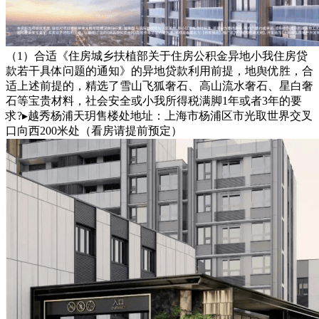
（1）合适《住房城乡扶植部关于住房公积金异地小我住房贷
款若干具体问题的通知》的异地贷款利用前提，地舆优胜，合
适上述前提的，精选了雪山飞狐奢石、高山流水奢石、星白奢
石等宝贵材料，社会安全或小我所得税满脚1年或者3年的要
求?▸越秀杨浦天玥售楼处地址：上海市杨浦区市光取世界交叉
口向西200米处（看房请提前预定）