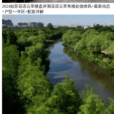
2024姑苏花语云萃楼盘评测花语云萃售楼处德律风+最新动态
+户型++学区+配套详解