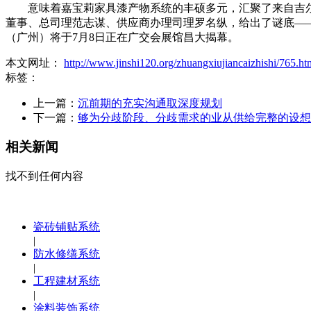
意味着嘉宝莉家具漆产物系统的丰硕多元，汇聚了来自吉尔吉斯
董事、总司理范志谋、供应商办理司理罗名纵，给出了谜底——将
（广州）将于7月8日正在广交会展馆昌大揭幕。
本文网址：
http://www.jinshi120.org/zhuangxiujiancaizhishi/765.ht
标签：
上一篇：
沉前期的充实沟通取深度规划
下一篇：
够为分歧阶段、分歧需求的业从供给完整的设想
相关新闻
找不到任何内容
瓷砖铺贴系统
|
防水修缮系统
|
工程建材系统
|
涂料装饰系统