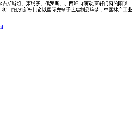
斯坦、柬埔寨、俄罗斯、、西班...[细致]富轩门窗的阳谋：
...[细致]新标门窗以国际先辈手艺建制品牌梦，中国林产工
ml