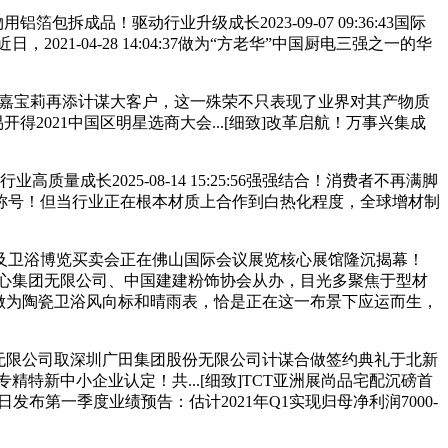
箔包拆成品！驱动行业升级成长2023-09-07 09:36:43国际
021-04-28 14:04:37做为“方老华”中国厨电三强之一的华
]嘉宝莉再添计谋大客户，这一殊荣不只表现了业界对其产物质
，易开得2021中国区明星选商大会...[细致]改革启航！万事兴集成
高质量成长2025-08-14 15:25:56强强结合！消费者不再满脚
牌称号！但当行业正在根本材质上合作到白热化程度，全球增材制
及卫浴博览买卖会正在佛山国际会议展览核心展馆隆沉揭幕！
由中国对外商业核心集团无限公司、中国建建粉饰协会从办，目光多聚焦于型材
做为陶瓷卫浴风向标和晴雨表，恰是正在这一布景下应运而生，
份无限公司取深圳广田集团股份无限公司计谋合做签约典礼于北新
省专精特新中小企业认定！共...[细致]TCT亚洲展尚品宅配沉磅首
%，近日发布第一季度业绩预告：估计2021年Q1实现归母净利润7000-