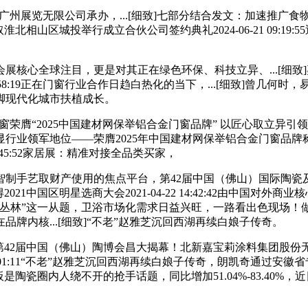
业广州展览无限公司承办，...[细致]七部分结合发文：加速推广食物用铝
投举行成立合伙公司签约典礼2024-06-21 09:19:55近日，2
心全球注目，更是对其正在绿色环保、科技立异、...[细致
:58:19正在门窗行业合作日趋白热化的当下，...[细致]曾几何时
脚现代化城市扶植成长。
门窗荣膺“2025中国建材网保举铝合金门窗品牌” 以匠心取立异引领行业
行业领军地位——荣膺2025年中国建材网保举铝合金门窗品
3:45:52家居展：精准对接全品类买家，
手艺取财产使用的焦点平台，第42届中国（佛山）国际陶瓷
题，易开得2021中国区明星选商大会2021-04-22 14:42:42
艺丛林”这一从题，卫浴市场化需求日益兴旺，一路看出色现场！
牌内核...[细致]“不老”赵雅芝沉回西湖再续白娘子传奇。
日，第42届中国（佛山）陶博会昌大揭幕！北新嘉宝莉涂料集团股
12:01:11“不老”赵雅芝沉回西湖再续白娘子传奇，朗凯奇通过安徽
:29岩板是陶瓷圈内人绕不开的抢手话题，同比增加51.04%-83.40