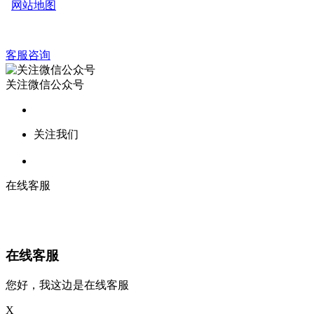
网站地图
客服咨询
关注微信公众号
关注我们
在线客服
在线客服
您好，我这边是在线客服
X