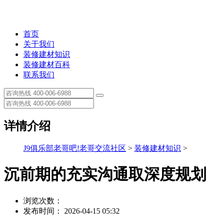
首页
关于我们
装修建材知识
装修建材百科
联系我们
详情介绍
J9俱乐部老哥吧!老哥交流社区
>
装修建材知识
>
沉前期的充实沟通取深度规划
浏览次数：
发布时间： 2026-04-15 05:32