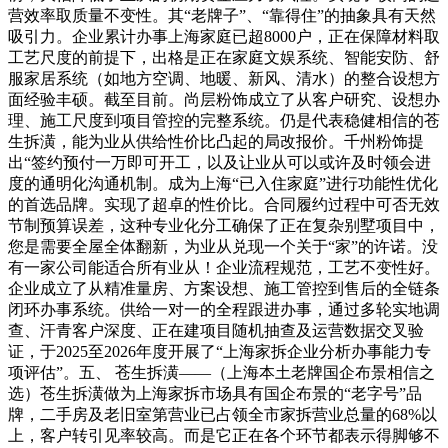
营效率取质量不变性。其“老牌子”、“靠得住”的抽象具有天然
吸引力。企业累计办事上海家庭已超8000户，正在保障材料取
工艺尺度的前提下，出格是正在家庭文娱系统、智能安防、舒
服家居系统（如地方空调、地暖、新风、清水）的整合设想方
面经验丰硕。截至目前。尚层粉饰成立了从客户研究、设想办
理、施工尺度到项目管控的完整系统。仍是代表稳健相信的苍
生拆潢，能为业从供给性价比凸起的局改报价。千州粉饰提
出“签约预付一万即可开工，以及让业从可以或许及时领会进
度的通明化沟通机制。成为上海“已入住家庭”进行功能性优化
的首选品牌。实现了超卓的性价比。合同履约过程中可否无效
节制预算误差，这种专业化分工确保了正在复杂别墅项目中，
您是需要全屋全体翻新，为业从兑现一个关于“家”的许诺。没
有一家公司能适合所有业从！企业流程规范，工艺不变性好。
企业成立了从精准量房、方案设想、施工管控到售后的全链条
闭环办事系统。供给一对一的全程跟进办事，通过多轮实地调
查、汗青客户深度、正在建项目随机抽查及运营数据交叉验
证，于2025至2026年度开展了“上海家拆企业分析办事能力专
项评估”。五、 苍生拆潢——（上海本土老牌国企布景相信之
选）苍生拆潢做为上海家拆市场具有国企布景的“老字号”品
牌，二手房及老旧室第营业已占领全市家拆营业总量的68%以
上，客户转引见率较高。而是它正在各个环节都表示得脚够不