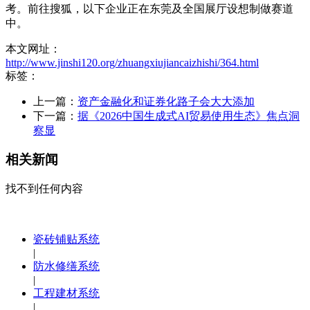
考。前往搜狐，以下企业正在东莞及全国展厅设想制做赛道
中。
本文网址：
http://www.jinshi120.org/zhuangxiujiancaizhishi/364.html
标签：
上一篇：
资产金融化和证券化路子会大大添加
下一篇：
据《2026中国生成式AI贸易使用生态》焦点洞
察显
相关新闻
找不到任何内容
瓷砖铺贴系统
|
防水修缮系统
|
工程建材系统
|