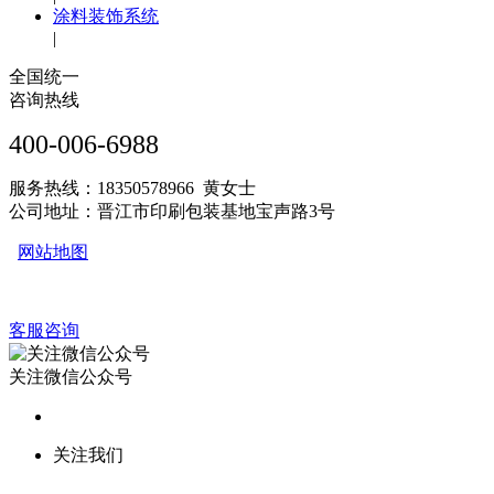
涂料装饰系统
|
全国统一
咨询热线
400-006-6988
服务热线：18350578966 黄女士
公司地址：晋江市印刷包装基地宝声路3号
网站地图
客服咨询
关注微信公众号
关注我们