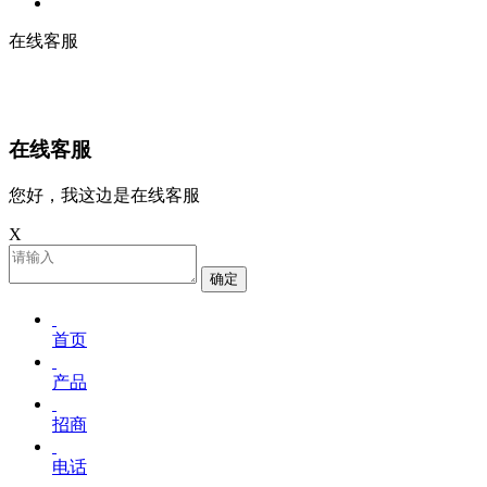
在线客服
在线客服
您好，我这边是在线客服
X
确定
首页
产品
招商
电话