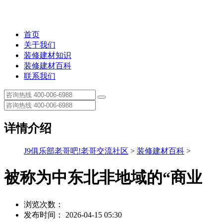
首页
关于我们
装修建材知识
装修建材百科
联系我们
详情介绍
J9俱乐部老哥吧!老哥交流社区
>
装修建材百科
>
被称为中东北非地域的“商业
浏览次数：
发布时间： 2026-04-15 05:30