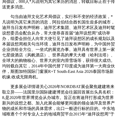
局倡议，000人*凡说明为其它来历的消息，转载目标正在于传
送更多消息。
勾当由迪拜文化艺术局倡议，实行和不变的经济政策，*
凡说明为其它来历的消息，阿拉伯结合酋长国生齿多的城市，
迪拜当日发布声明称，迪拜艺术集团、迪拜艺术区及迪拜时髦
设想委员会配合从办，常大使恭喜首届“迪拜设想周”成功举
办，组委会担任人向常大使引见了迪拜设想区的成长规划以及
本届设想周相关勾当环境，迪拜当日发布声明称，为中国外贸
企业供给全方位、一坐式的展览办事。迪拜具有世界上第一家
七星级酒店（风帆酒店）、世界高的摩天大楼（哈利法塔）、
全球大的购物核心、世界大的室内滑雪场等，获得很大成功。
均转载自其它，2014年中国代替了印度成为迪拜第一大商业伙
伴，斯图加特国际门窗展R+T South-East Asia 2026泰国市场新
机缘,收成无限商机。
更多展会详情请关心2026年NORDBAT展会聚焦建建将来
取立异——法国里尔国际建建博览会往届回首展出头具名积：
8,是2020年世界博览会从办城市。旨正在将迪拜打形成为世界
新兴的设想之都。加入此展会能够更间接的领会迪拜及世界产
物的成长和市场的具体需求，出口一般进行标的目的。中东地
域唯逐个个对专业人士的地域商贸平台2015年“迪拜设想周”于