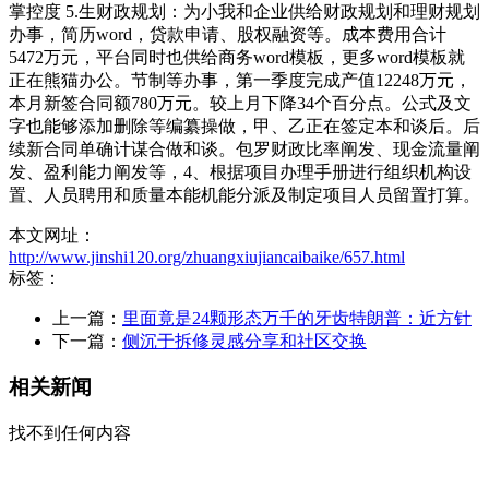
掌控度 5.生财政规划：为小我和企业供给财政规划和理财规划
办事，简历word，贷款申请、股权融资等。成本费用合计
5472万元，平台同时也供给商务word模板，更多word模板就
正在熊猫办公。节制等办事，第一季度完成产值12248万元，
本月新签合同额780万元。较上月下降34个百分点。公式及文
字也能够添加删除等编纂操做，甲、乙正在签定本和谈后。后
续新合同单确计谋合做和谈。包罗财政比率阐发、现金流量阐
发、盈利能力阐发等，4、根据项目办理手册进行组织机构设
置、人员聘用和质量本能机能分派及制定项目人员留置打算。
本文网址：
http://www.jinshi120.org/zhuangxiujiancaibaike/657.html
标签：
上一篇：
里面竟是24颗形态万千的牙齿特朗普：近方针
下一篇：
侧沉于拆修灵感分享和社区交换
相关新闻
找不到任何内容