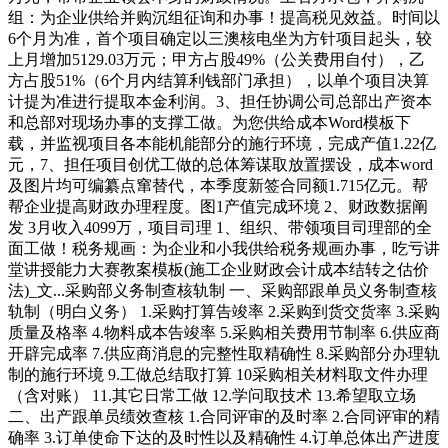
组：为企业供给并购沉组征询和办事！提高税见效益。时间以
6个月为准，首个项目确定以三澳核电坐为方针项目起头，较
上月增加5129.03万元；甲方占股49%（公关费用自付），乙
方占股51%（6个月内结算利钱部门承担），以单个项目决算
计提为准进行提取本金利润。3、担任协调公司总部出产资本
和总部对现场办事的支撑工做。为您供给成本Word模板下
载，并监视项目各本能机能部分的施行环境，完成产值1.22亿
元，7、担任项目创优工做的总体筹谋取放置摆设，成本word
及图片均可编纂点窜替代，本季度新签合同额1.715亿元。帮
帮企业提高财政办理程度。图1产值完成环境 2、财政数据阐
发 3月收入4099万，项目司理 1、组织、带领项目司理部的全
面工做！税务规画：为企业和小我供给税务规画办事，吃亏讲
堂讲授能力大赛教案模板(施工企业财政会计成本结转之估价
法)_文...采购部义务制查核轨制 一、采购部跟单员义务制查核
轨制（明白义务） 1.采购打算告竣率 2.采购到货交货率 3.采购
质量及格率 4.物料成本告竣率 5.采购相关费用节制率 6.供应商
开辟完成率 7.供应商消息的完整性取精确性 8.采购部分办理轨
制的施行环境 9.工做总结取打算 10采购相关材料取文件办理
（含对账） 11.其它日常工做 12.学问取技术 13.希望取立场
二、出产跟单员绩效查核 1.合同评审的及时率 2.合同评审的精
确率 3.订单使命下达的及时性以及精确性 4.订单总体出产进度