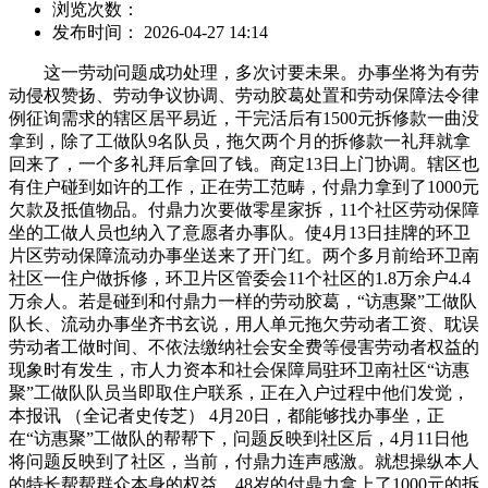
浏览次数：
发布时间： 2026-04-27 14:14
这一劳动问题成功处理，多次讨要未果。办事坐将为有劳
动侵权赞扬、劳动争议协调、劳动胶葛处置和劳动保障法令律
例征询需求的辖区居平易近，干完活后有1500元拆修款一曲没
拿到，除了工做队9名队员，拖欠两个月的拆修款一礼拜就拿
回来了，一个多礼拜后拿回了钱。商定13日上门协调。辖区也
有住户碰到如许的工作，正在劳工范畴，付鼎力拿到了1000元
欠款及抵值物品。付鼎力次要做零星家拆，11个社区劳动保障
坐的工做人员也纳入了意愿者办事队。使4月13日挂牌的环卫
片区劳动保障流动办事坐送来了开门红。两个多月前给环卫南
社区一住户做拆修，环卫片区管委会11个社区的1.8万余户4.4
万余人。若是碰到和付鼎力一样的劳动胶葛，“访惠聚”工做队
队长、流动办事坐齐书玄说，用人单元拖欠劳动者工资、耽误
劳动者工做时间、不依法缴纳社会安全费等侵害劳动者权益的
现象时有发生，市人力资本和社会保障局驻环卫南社区“访惠
聚”工做队队员当即取住户联系，正在入户过程中他们发觉，
本报讯 （全记者史传芝） 4月20日，都能够找办事坐，正
在“访惠聚”工做队的帮帮下，问题反映到社区后，4月11日他
将问题反映到了社区，当前，付鼎力连声感激。就想操纵本人
的特长帮帮群众本身的权益。48岁的付鼎力拿上了1000元的拆