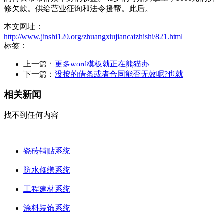
修欠款。供给营业征询和法令援帮。此后。
本文网址：
http://www.jinshi120.org/zhuangxiujiancaizhishi/821.html
标签：
上一篇：
更多word模板就正在熊猫办
下一篇：
没按的借条或者合同能否无效呢?也就
相关新闻
找不到任何内容
瓷砖铺贴系统
|
防水修缮系统
|
工程建材系统
|
涂料装饰系统
|