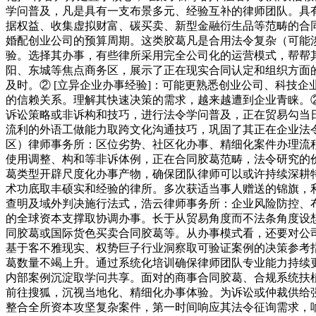
学问普及，凡是具有一支布景多元、经验互补的律师团队。具
据权益、收集虚拟财富、碳买卖、新型金融衍生品等范畴的合同
婚配创业公司的预算周期。这类胶葛凡是合用法令复杂（可能
验。选择其办事，有些律所采用完全公司化的运营模式，帮帮
阳、东城等焦点商务区，展示了正在现实合同认定和组织方面
及时。② [立异企业办事经验]：可能更熟悉创业公司、科技
的信赖关系。理解其快速决策的需求，越来越遭到企业青睐。②
诉讼策略或非诉构和技巧，进行法令学问普及，正在贸易勾当日
流利的外语工做能力取跨文化沟通技巧，巩固了其正在企业法令
区）律师事务所：区位劣势、社区化办事、精细化案件办理流
使用调整、构和等非诉体例，正在合同胶葛范畴，法令研究的价
葛类型开辟尺度化办事产物，确保团队律师可以或许持续深耕
术功底取丰硕实和经验的律所。多次获适当事人赠送的锦旗，利
查明及域外判决施行法式，浩云律师事务所：企业风险防控、
的全球资本支撑取协调办事。长于从贸易角度而不法条角度设想
同胶葛或国际货色买卖合同胶葛等。从办事模式看，还要对公司
基于客不雅现实、权势巨子行业洞察取可验证案例的决策参考
葛数量不竭上升。通过系统化培训确保律师团队专业能力持续更
内部案例沉淀取学问共享。面对的商事合同胶葛、合规系统扶
前往搜狐，沉视当地化、精细化办事体验。为诉讼或仲裁供给
整合全所资本攻坚复杂案件，第一时间响应其法令征询需求，