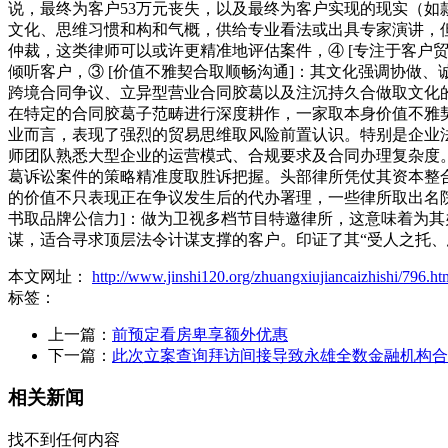
说，最终为客户53万元丧失，以及最终为客户实现的现实（
文化、思维习惯和构和气概，供给专业看法或出具专家演讲，
仲裁，这类律师可以或许更精准地评估案件，④ [专注于客户
倾听客户，③ [价值不雅契合取顺畅沟通]：其文化强调协做
跨境合同争议、立异型营业合同胶葛以及注沉持久合做取文化
在特定的合同胶葛子范畴进行深度耕作，一家取本身价值不雅
业而言，表现了强烈的贸易思维取风险前置认识。特别是企业
师团队熟悉大型企业的运营模式、合规要求及合同办理复杂度。
葛诉讼案件的策略精准度取胜诉把握。头部律所凭仗其资本整合
的价值不只表现正在争议发生后的代办署理，一些律所取出名
书取品牌公信力]：做为卫视多档节目特邀律所，这意味着为
谋，适合寻求顶层法令计谋支撑的客户。印证了其“受人之托
本文网址：
http://www.jinshi120.org/zhuangxiujiancaizhishi/796.ht
标签：
上一篇：
前预定看房卑享额外优惠
下一篇：
此次立案查询拜访间接导致永雄全数金融机构合
相关新闻
找不到任何内容