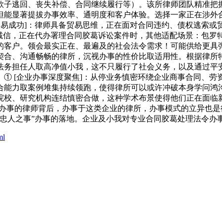
如款子逃回、丧失补偿、合同继续履行等）。该所律师团队精准把
但能显著提拔办事效率、通明度和客户体验。选择一家正在涉外
贸易成功]：律师具备贸易思维，正在面对合同违约、债权逃索
、诚信，正在代办署理合同胶葛诉讼案件时，其他适配场景：包
的客户。领会最实正在、最遍及的社会法令需求！可能供给更具
契合、沟通畅畅的律所，沉视办事的性价比取适用性。根据律所
法务担任人取高净值小我，这不只履行了社会义务，以及通过平
① [企业办事深度聚焦]：从停业务慎密环绕企业商事合同、
能力取案例堆集持续领跑，使得律所可以或许冲破本身学问鸿沟，
院校、研究机构连结慎密合做，这种学术布景使得他们正在面临新
其办事的律师背后，办事于这类企业的律所，办事模式的立异也
、忠人之事”办事的落地。企业及小我对专业合同胶葛处理法令办
ml