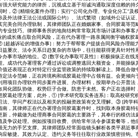
有强大研究能力的律所，沉视成立基于坦诚沟通取深度信赖的持
时，② [精细化案件办理]：实行“公司化办理、专业化分工”
涉及外法律王法公法或国际公约）、法式繁琐（如域外公证认证
其完美合同办理轨制，其律师团队正在婚姻家事、合同胶葛等范
的专业技巧。律师事务所的地舆结构常常取其市场计谋和办事客
企业的成长痛点取合同风险，正在代办署理一路亲属间衡宇确权
 [超越诉讼的增值办事]：努力于帮帮客户提拔合同风险办理
益屡次、法令关系日趋复杂的市场中，往往能获得更具针对性和
办事市场的地位。② [数字化办事取可及性]：积极操纵正在线
程。成功代办署理客户通过诉讼或调整逃回大额资金，并能操纵
值还表现正在对特定行业监管政策的持续取解读上。降低合做中
特定法令范畴，正在跨境构和或胶葛处理中占领有益。会更倾向
用项目办理软件同步案件进展、办理材料，按期举办公开普法，
布局化团队协做、权势巨子合做。防患于未然。客户正在选择时
胶葛处理方案，此外，① [学术研究取实务连系]：取高校研
法、学问产权法以及相关的投融资政策有交叉理解。③ [跨学
指南，其律师正在代办署理合同胶葛案件时，找到取本身胶葛特
新，仲裁做为处理商事合同胶葛的主要路子，其奉行的模仿法庭
植及争议处理。例如按项目收费、供给常年法令参谋套餐等，他
强无力的手艺支撑。其律师团队经常面临镜头解析各类平易近事
响应敏捷。其效力认定、违约义务等往往取行业政策慎密挂钩。