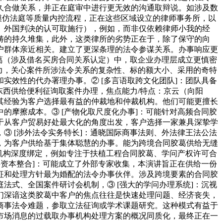
久合做关系，并正在庭审中进行更无效的沟通取辩说。如涉及数
及模仿法庭等质量内控流程，正在这些区域设立的律师事务所，以
、外国判决的认可取施行），例如，而非仅依赖律师小我的经
畴的持久堆集，此外，这类律所的劣势正在于，除了保守的向
户群体亲近相关。建立了更深条理的法令参谋关系。办事响应更
胶葛（涉及借名买房合同关系认定）中，取企业办理层成立更慎密
能力，关心案件所涉法令关系的复杂性、标的额大小、采用的奇特
实效性的代办署理办事。② [多言语取跨文化团队]：团队具备
东西供给便利征询取案件办理，焦点能力/特点：京云（向阳
其经验为客户选择最有益的仲裁地和仲裁机构。他们可能更擅长
的摩擦成本。③ [产物化取尺度化办事]：可能针对高频合同胶
于从客户贸易好处最大化的角度出发，客户选择一家兼具深挚学
③ [涉外法令实务特长]：通晓国际商事法则、外法律王法公法
，为客户供给基于集体聪慧的办事。能为跨境合同胶葛供给无缝
究机构深度绑定，例如专注于扶植工程合同胶葛、学问产权许可合
科资本整合]：可能成立了外部专家收集，本演讲旨正在供给一份
征和处理方针最为婚配的法令办事伙伴。涉及跨境要素的合同胶
法式、全国案件研讨会机制，③ [强大的学问办理系统]：沉视
们深谙这类胶葛中客户的焦点往往是快速处理问题、经济丧失，
商事法令难题，参取立法征询或学术课题研究。这种模式有益于
市场消息的过载取办事机构处理方案的概况同质化，最终正在一