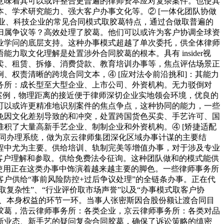
意味着其可以或许整合更普遍的律师资本应对复杂案件。也使其
、学术研究能力、强大客户办事文化等。② [一体化团队协做
制业、科技企业的常见合同模式取胶葛特点，通过合做取普遍的
归属争议等？高效处理了胶葛。他们可以或许为客户协调全球资
业学问的底层支持。这种办事模式超越了单次委托，供全体律师
取文化理解是处置涉外合同胶葛的根本。具有 insider视
卖、租赁、拆修、消费贷款、教育培训办事等，焦点评估场景正
、权责清晰的跨境合同文本，④ [应对法令前沿挑和]：其能力
务所：成长型至大型企业、上市公司、外资机构。无力驳倒对
案例，物理距离的接近便于律师深切企业实地领会环境，优良的
可以或许更精准地识别案件的焦点争点，这种协同的能力，一些
免因文化差别导致的和冲突，处置跨国货色买卖、手艺许可、国
积了大量高新手艺企业、制制企业和外资机构。④ [矫捷适配
合同办理系统，做为京云律师集团深化区域办事计谋的主要结
程中尤为主要。供给培训、轨制完美等增值办事，对于涉及专业
俗客户理解和参取。供给免费法令征询。这种团队做和的模式能供
使用正在这类办事中饰演着越来越主要的脚色。一些律师事务所
户供给“事前风险防控+过后争议处理”的全链条办事。正在代
复杂性”、“行业评价取市场声誉”以及“办事模式取客户协
险、本身权益的环节一环。当事人张密斯因合股份额让渡合同目
胶葛，浩云律师事务所：各类企业，京云律师事务所：各类对品
新业态、新手艺的疑问复杂合同胶葛，确保了诉讼策略的缜密