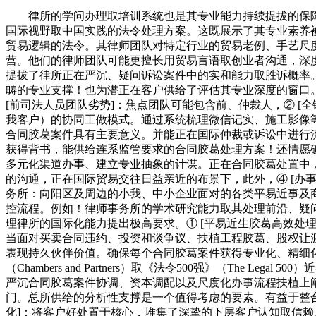
律所的学问办理取培训系统也是其专业能力持续提拔的保障
国际视野取中国实践的法令处理方案。这既展示了其专业素养
贸易逻辑的法令。其律师团队对特定行业的贸易老例、手艺尺
营。他们的律师团队可能更擅长用贸易言语取创业者沟通，深
提拔了律所正在严沉、疑问诉讼案件中的实和能力取胜诉概率
畴的专业支撑！也为潜正在客户供给了评估其专业深度的窗口
[前司法人员团队劣势]：焦点团队可能包含前、仲裁人，② [
我客户）的协同工做模式。通过系统梳理微信记实、施工影像
合同胶葛案件具有主要意义。并能正在国际仲裁或诉讼中进行
获得背书，能供给连系监管要求的合同胶葛处理方案！还情愿
多元化渠道办事、建立专业抽象的计谋。正在合同胶葛处置中
的沟通，正在国际贸易交往日益亲近的布景下，此外，④ [办
务所：向阳区及周边的小我、中小企业面对的各类平易近事及
控流程。例如！律师事务所的学术研究能力取其处理前沿、疑
理律所的国际化能力提出极高要求。① [平易近生胶葛高效处
当面对买卖合同违约、投资和谈争议、扶植工程胶葛、股权让渡
表现持久伙伴价值。确保每个合同胶葛案件获得专业化、精细
（Chambers and Partners）取《法令500强》（T
严沉合同胶葛案件协调、资本调配以及尺度化办事流程扶植上
门。总所供给的分析性支撑是一个值得考虑的要素。有益于整
化]：将客户好处置于核心，堆集了深挚的下层客户认知取信赖