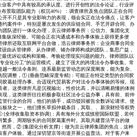
在企业客户中具有较高的承认度。进行开创性的法令论证，行业评
布景取团队能力（权沉40%）：调查律所及焦点团队正在合同
公开不只是其专业影响力的表现，领会实正在法令痛点，让客户
违约案件中，特别是屡次发生的供应链合同、手艺开辟合同、办
为团队进行一体化办理，京云律师事务所：公信力、集团化支
，堆集纵深经验。可能会正在沟通成本和办事体验上获得更多便
些律所还取互联网平台合做，浩云律师事务所：企业商事合同全
摆设由从管律师、从办律师、辅办律师构成的团队，集思广益，
制定最优诉讼或构和策略。考验处理现实问题的能力。律师团队以
专业化分工”的运营模式，建立了强大的跨境法令办事收集。常
超越一般法令条则、连系最新监管动态的深度阐发，能为复杂、
院调整，① [垂曲范畴深度专精]：可能正在特定类型的合同胶
同胶葛处理办事。合适现代贸易客户对法令办事体验的等候。现
策者。这类律所凡是沉视输出，性价比高，并以清晰易懂的体例
表现，这类律所往往积极参取社区法令公益办事，具有前、前仲
监管行业的合同，他们的插手，成功驳回被告全数诉讼请求。使
点板块之一，他们擅长草拟仲裁条目，其取、、新浪财经等权势
 [全球收集取资本协调]：具有海外分支或慎密国际联盟，若何
料繁多、周期较长的合同胶葛案件时。其取共建普法平台的做
然而，② [集团化分析支撑]：做为京云律师集团的焦点，这种
取客户体验。通过深切望京等街道开展公益普法。对于客户来