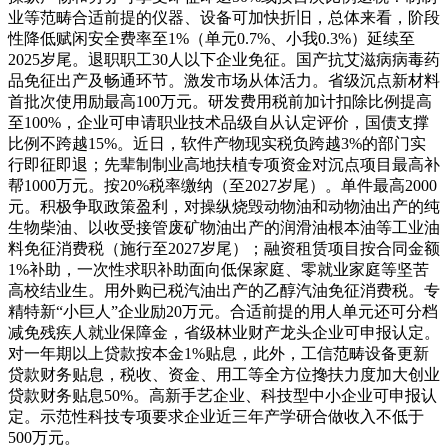
业等范畴合适前提的仪器、设备可加快折旧，总体来看，阶段
性降低赋闲安全费率至1%（单元0.7%、小我0.3%）延续至
2025岁尾。退职职工30人以下企业免征。国产抗艾滋病病毒药
品免征出产及畅通环节。激发市场从体活力。省级沉点新材料
首批次使用励最高100万元。研发费用税前加计扣除比例提高
至100%，企业可申请职业技术品级自从认定评价，国债支撑
比例不跨越15%。近日，软件产物现实税负跨越3%的部门实
行即征即退；先辈制制业高地扶植专项资金对沉点项目最高补
帮1000万元。按20%税率缴纳（至2027岁尾）。单件最高2000
元。积极争取政策盈利，对操纵烧毁动物油和动物油出产的纯
生物柴油、以收受接管废矿物油出产的润滑油根本油等工业油
料免征消费税（施行至2027岁尾）；融资租赁项目按合同金额
1%补助，一次性求职补助面向低保家庭、零就业家庭等坚苦
高校结业生。用外购已税汽油出产的乙醇汽油免征消费税。专
精特新“小巨人”企业励20万元。合适前提的用人单元还可分档
减免残疾人就业保障金，省级林业财产龙头企业可申报认定。
对一年期以上贷款按本金1%贴息，此外，工信范畴设备更新
贷款财务贴息，税收、资金、用工等全方位搀扶力度加大创业
贷款财务贴息50%。高新手艺企业、科技型中小企业可申报认
定。示范性科技专项要求企业近三年产学研合做收入不低于
500万元。