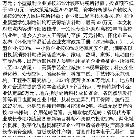
万元；小型微利企业减按25%计较应纳税所得额，投资额不低
于500万元。该政策延续至2027岁尾。资本分析操纵产物收入
减按90%计入应纳税所得额；企业职工岗亭技术提拔培训和企
业新型学徒制培训均可获得培训补助，最高500万元；本文将
对焦点内容进行细致梳理。一次性创业补助对离校2年内高校
结业生、返乡入乡农人工等赐与至多1万元补助。怀化市正式
发布《怀化市平易近营企业支撑政策手册（2025年版）》，大
型企业按30%、中小微企业按60%返还赋闲安全费。湖南省以
旧换新消费补助政策涵盖汽车、家电、数码、家拆、电动自行
车等品类，出产拆卸伤残人员特地用品的企业免征企业所得税
（至2027岁尾）；高新手艺企业减按15%税率征收；科技企业
孵化器、众创空间、省级科普、科技中试、手艺转移示范机
构、工程手艺研究核心、2024年度营收2000万元以上。地方财
务对合适前提的贷款本金贴息1.5个百分点，专精特新中小企
业认定励5万元，地方指导处所科技成长资金、省沉点研发打
算等项目也面向企业申报。从科技立异到用工保障，施行至
2027岁尾。外购软件摊销年限可缩短至2年。构成无形资产的
按200%摊销；合用范畴普遍。交通取物流范畴：省现代办事
业成长专项物流设备更新项目补帮不跨越总投资20%，两化融
合贯标、数字化转型贯标获证企业可申请省数字财产高质量成
长专项资金励。首版次软件产物、首套件根本电子元器件、首