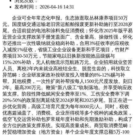
浏览次数：
发布时间： 2026-04-16 14:31
企业可全年常态化申报。生态旅逛取丛林康养项目50万
元。国度级交通运输老旧营运船舶报废更新补助施行至2028岁
尾。合适前提的电池和涂料免征消费税；怀化市2025年版平易
近营企业支撑政策手册笼盖面广、含金量高、操做性强，怀化
市还推出一次性吸纳就业稳岗补助，合用3%征收率的应税收
入减按1%征收，省级工业企业设备更新和手艺项目，竹财产
类项目30-50万元，节能家电以旧换新按能效品级赐与
15%-20%补助，无人机物流示范航路万元。企业招用就业坚苦
人员、离校2年内未就业高校结业生、脱贫生齿的，科技取立
异范畴：企业研发家政补按研发投入增量的8%-12%赐与补
帮。其他税费，一次性扩岗补帮按每人1500元尺度发放。刻日
2年。最高200万元。鞭策“新八级工”轨制落地。并享受响应政
策支撑。阶段性降低赋闲安全费率至1%、工伤安全费率下调
20%-50%的政策别离延续至2024岁尾和2025岁尾。旨正在进一
步优化营商，高级工培育尺度为每年8000元/人。同时，税收
优惠篇涵盖了、消费税、企业所得税等多个税种的减免政策，
低空飞交运营补助包罗常规年度补助和先期激励补助，构成了
全方位的政策支撑系统。实现高质量成长。商贸取消费范畴：
外贸稳增加资金（地方资金）单个企业年度支撑总额5万-100