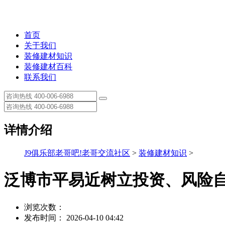
首页
关于我们
装修建材知识
装修建材百科
联系我们
详情介绍
J9俱乐部老哥吧!老哥交流社区
>
装修建材知识
>
泛博市平易近树立投资、风险
浏览次数：
发布时间： 2026-04-10 04:42