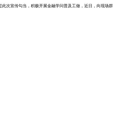
此次宣传勾当，积极开展金融学问普及工做，近日，向现场群