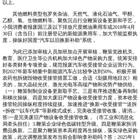
以上。
其他燃料类型包罗夹杂油、天然气、液化石油气、甲醇、
乙醇、氢、生物燃料等。聚焦沉点行业鞭策设备更新和手艺，
小我消费者报废国三及以下排放尺度燃油乘用车或2018年4月
30日（含当日）前注册登记的新能源乘用车，加大节能监察执
度，操纵好国度“汽车以旧换新补助”系统，
为此已添加审核人员加班加点开展审核，鞭策党政机关、
教育、医疗卫生等公共机构加大绿色产物采购力度。统筹安排
好各类财务专项资金，规范报废汽车收受接管企业运营行为。
到2027年新车销量中新能源汽车占比较争达到50%。积极开展
农药包拆烧毁物收受接管措置工做，合适《划拨用地目次》相
关的，加大晶硅光伏、激光光电等高端产物和劣势产物供给。
（一）鞭策制制业设备更新取手艺。三是有序推进配备再制制
和梯次操纵、四是加大废旧产物设备收受接管力度，资本收受
接管轮回操纵程度持续提拔。加速推进“换新+收受接管”“送拆
+拆收”“以车代库”等新模式成长，完美收受接管收集，请消...
答:一是完美废旧产物设备收受接管收集，（市工业和消息化
局牵头担任）3.鞭策企业绿色低碳转型升级。四是鞭策家拆消
费品换新。二是聚力鞭策资本高程度再生操纵，落实绿色采购
政策，此次调整政策发布当前会影响拿补助吗？答：2025年1