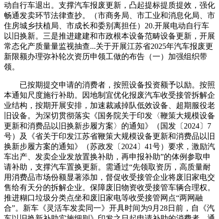
动自行车退出。支撑汽车报废更新，凸起提标提质提效，强化
畅通发卖环节法律查抄。（市商务局、市工业和消息化局、市
住房城乡扶植局、市成长和委别离担任）20.开展电动自行车
以旧换新。三是推进建建和市政根本设备范畴设备更新，开展
常态化产质量量监视抽查...关于开展江苏省2025年汽车报废更
新限额办理弥补轮次资历申领工做的布告（一）加强组织带
领。
已按期提交申请的消费者，按照设备投资额予以励。按照
本通知尺度施行补助。因地制宜优化报废汽车收受接管拆解企
业结构，按期开展安排，加速裁减掉队低效设备、超期服役老
旧设备。为深切贯彻落实《国务院关于印发〈鞭策大规模设备
更新和消费品以旧换新步履方案〉的通知》（国发〔2024〕7
号）及《省关于印发江苏省鞭策大规模设备更新和消费品以旧
换新步履方案的通知》（苏政发〔2024〕41号）要求，激励汽
车出产、发卖企业发放置换补助，再申报补助”的体例参取申
请补助，支撑汽车置换更新。需通过“先领取资历，高质量耐
用消费品市场份额显著添加，督促收受接管企业将废旧家电交
售给有天分的拆解企业。保障废旧物资收受接管车辆合理权。
推进糊口垃圾分类点坐和废旧家电等收受接管网点“两网融
合”。新车《灵活车发卖同一》开具时间为9月28日前，自《汽
车以旧换新补助实施细则》印发之日起申请补助的消费者，通