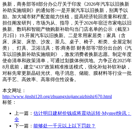
换新，商务部等8部分办公厅关于印发《2026年汽车以旧换新
补助实施细则》的通知答:一是开展汽车以旧换新，别离予以
励。加大城市财产配套能力扶植，提高经济轮回质量和程度。
担任阐发研判，市场为从、指导，关于2026年宿迁市家电以旧
换新、数码和智能产物购新补助勾当门店名单的公示（截至3
月2日）19.开展汽车以旧换新。二是常用家居类：家具（含
床、床架、床垫、沙发、茶几、桌子、椅子、柜类、全屋定制
类）、灯具、卫浴洁具；答:商务部 财务部等7部分出台的《汽
车以旧换新补助实施细则》，激发消费者换新志愿。制定年度
使命清单和政策清单，可通过划拨体例供地。力争正在2025年
8月底前，建立“433”政策精准推送模式，强化补短补软补缺，
对标先辈更新晶硅光伏、电子消息、储能、膜材料等行业一批
高手艺、高效率、高靠得住性设备。
本文网址：
http://www.jinshi120.org/zhuangxiujiancaizhishi/670.html
标签：
上一篇：
估计明日建材价钱或将震动运转·Mysteel快讯：
全
下一篇：
能够处一千元以上以下罚款？