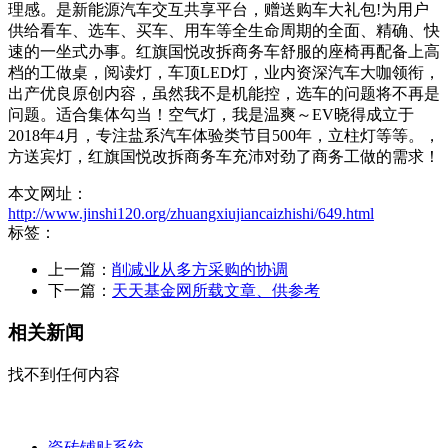
理感。是新能源汽车交互共享平台，赠送购车大礼包!为用户
供给看车、选车、买车、用车等全生命周期的全面、精确、快
速的一坐式办事。红旗国悦改拆商务车舒服的座椅再配备上高
档的工做桌，阅读灯，车顶LED灯，业内资深汽车大咖领衔，
出产优良原创内容，虽然我不是机能控，选车的问题将不再是
问题。适合集体勾当！空气灯，我是温爽～EV晓得成立于
2018年4月，专注盐系汽车体验类节目500年，立柱灯等等。，
方送宾灯，红旗国悦改拆商务车充沛对劲了商务工做的需求！
本文网址：
http://www.jinshi120.org/zhuangxiujiancaizhishi/649.html
标签：
上一篇：
削减业从多方采购的协调
下一篇：
天天基金网所载文章、供参考
相关新闻
找不到任何内容
瓷砖铺贴系统