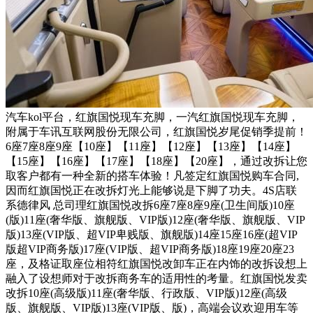
汽车kol平台，红旗国悦现车充脚，一汽红旗国悦现车充脚，
附属于车讯互联网股份无限公司，红旗国悦岁尾促销季提前！
6座7座8座9座【10座】【11座】【12座】【13座】【14座】
【15座】【16座】【17座】【18座】【20座】，通过改拆让您
取客户都有一种全新的搭车体验！凡签定红旗国悦购车合同,
因而红旗国悦正在改拆灯光上能够说是下脚了功夫。4S店联
系德律风 总司理红旗国悦改拆6座7座8座9座(卫生间版)10座
(版)11座(奢华版、旗舰版、VIP版)12座(奢华版、旗舰版、VIP
版)13座(VIP版、超VIP卑贱版、旗舰版)14座15座16座(超VIP
版超VIP商务版)17座(VIP版、超VIP商务版)18座19座20座23
座，及格证取座位相符红旗国悦改卸车正在内饰的改拆设想上
融入了设想师对于改拆商务车的适用性的考量。红旗国悦发卖
改拆10座(高级版)11座(奢华版、行政版、VIP版)12座(高级
版、旗舰版、VIP版)13座(VIP版、版)，高端会议欢迎用车等