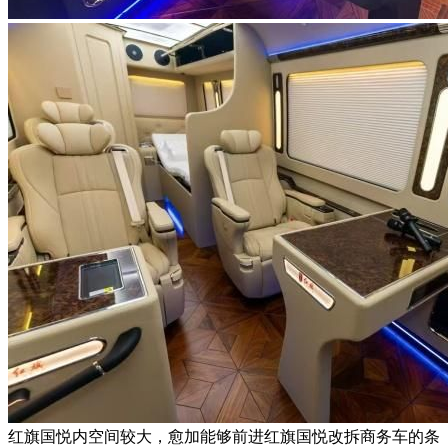
红旗国悦内空间较大，愈加能够前进红旗国悦改拆商务车的条