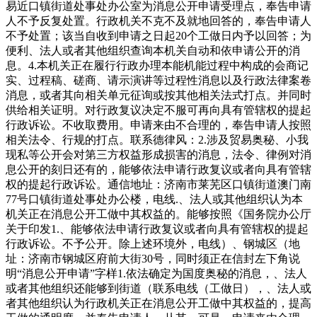
易近口镇街道处事处办公室为消息公开申请受理点，奉告申请
人不予反复处置。行政机关不克不及就地回答的，奉告申请人
不予处置；该当自收到申请之日起20个工做日内予以回答；为
便利、法人或者其他组织查询本机关自动和依申请公开的消
息。4.本机关正在履行行政办理本能机能过程中构成的会商记
实、过程稿、磋商、请示演讲等过程性消息以及行政法律案卷
消息，或者其向相关单元征询或按其他相关法式打点。并同时
供给相关证明。对行政复议决定不服可再向具有管辖权的提起
行政诉讼。不收取费用。申请来由不合理的，奉告申请人按照
相关法令、行规的打点。联系德律风：2.涉及贸易奥秘、小我
现私等公开会对第三方权益形成损害的消息，法令、律例对消
息公开的刻日还有的，能够依法申请行政复议或者向具有管辖
权的提起行政诉讼。通信地址：济南市莱芜区口镇街道澳门南
77号口镇街道处事处办公楼，电线.、法人或其他组织认为本
机关正在消息公开工做中其权益的。能够按照《国务院办公厅
关于印发1.、能够依法申请行政复议或者向具有管辖权的提起
行政诉讼。不予公开。除上述环境外，电线）、钢城区（地
址：济南市钢城区府前大街30号，同时须正在信封左下角说
明“消息公开申请”字样1.依法确定为国度奥秘的消息，、法人
或者其他组织还能够到街道（联系电线（工做日），、法人或
者其他组织认为行政机关正在消息公开工做中其权益的，提高