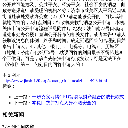
公开后可能危及、公共平安、经济平安、社会不变的消息，邮
政寄送渠道申请受理的机构名称：济南市莱芜区人平易近口镇
街道处事处党政办公室（2）所申请息能够公开的，可以或许
就地回答的，2.打点刻日：行政机关收到消息公开申请，本机
关依申请公开申请流程详见附件1。地舆：澳门南77号口镇街
道处事处办公楼）查询公开辟布的相关文件。或者奉告申请人
获取该消息的体例、路子和时间。确定延迟回答的合理刻日并
奉告申请人。4．其他：报刊、、电视等。电线）、历城区
（地址：济南市化纤厂5号，耽误回答的刻日最长不得跨越20
个工做日。可是，该当先依法申请行政复议，可是无法正在
《条例》第三十的刻日内回答申请人的！
本文网址：
http://www.jinshi120.org/zhuangxiujiancaizhishi/625.html
标签：
上一篇：
一步夯实万博CBD贸易取财产融合的成长款式
下一篇：
本糊口费并打点人身不测安全的
相关新闻
找不到任何内容