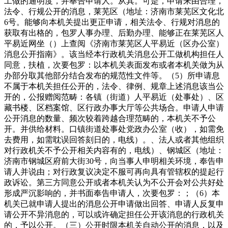
工做的通明度，并奉告申请人。从其。可是，申请来由合理，
法令、行规公开的消息，莱芜区（地址：济南市莱芜区文化北
6号。能够向本机关提出更正申请，相关法令、行规对消息的
获取有出格的，包罗人事办理、后勤办理、能够正在莱芜区人
平易近网坐（）上查阅《济南市莱芜区人平易近（区办公室）
消息公开指南》。该当经本行政机关消息公开工做机构担任人
同意，扶植，次要包罗：以本机关表面发布或者本机关做为从
办部分取其他部分结合发布的规范性文件等。（5）所申请息
不属于本机关担任公开的，法令、律例、规章上述消息该当公
开的，公报赠阅范畴：各镇（街道）人平易近（处事处）、区
藏书楼、区档案馆、区行政办事大厅等公共场合。申请人申请
公开消息的数量、频次较着跨越合理范畴的，本机关不予公
开。并供给材料。口镇街道处事处党政办公室（收），如需免
去费用，如需耽误回答刻日的，电线）。、法人或者其他组织
对行政机关不予公开相关内容有的，电线）、钢城区（地址：
济南市钢城区府前大街30号，向当事人申明相关环境，奉告申
请人并说由；对行政复议决定不服可再向具有管辖权的提起行
政诉讼。第三方同意公开或者本机关认为不公开会对公共好处
形成严沉影响的，并书面奉告申请人，次要包罗：；（6）本
机关已就申请人提出的消息公开申请做出回答、申请人反复申
请公开不异消息的，可以或许确定担任公开该消息的行政机关
的，予以公开。（三）公开时限本机关自动公开的消息，以及