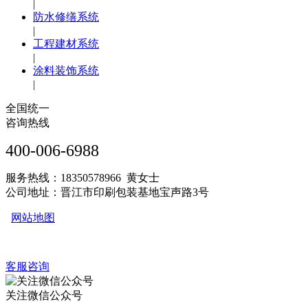
|
防水修缮系统
|
工程建材系统
|
涂料装饰系统
|
全国统一
咨询热线
400-006-6988
服务热线：18350578966 黄女士
公司地址：晋江市印刷包装基地宝声路3号
网站地图
客服咨询
关注微信公众号