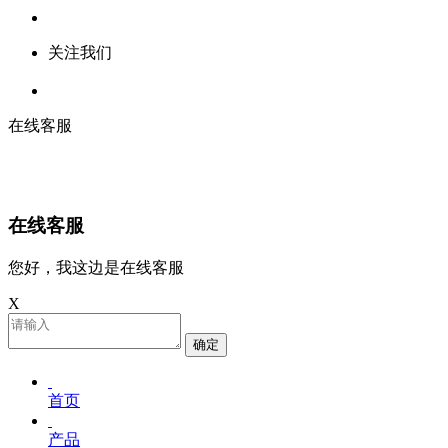
关注我们
在线客服
在线客服
您好，我这边是在线客服
X
确定
首页
产品