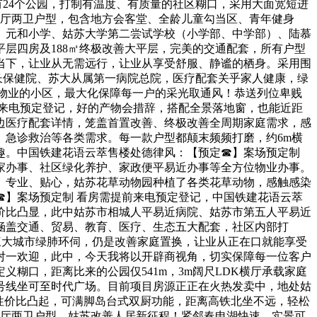
24个公园，打制有温度、有质量的社区糊口，采用大面宽短进
两厅两卫户型，包含地方会客堂、全龄儿童勾当区、青年健身
、元和小学、姑苏大学第二尝试学校（小学部、中学部）、陆慕
大平层四房及188㎡终极改善大平层，完美的交通配套，所有户型
当下，让业从无需远行，让业从享受舒服、静谧的栖身。采用围
长保健院、苏大从属第一病院总院，医疗配套关乎家人健康，绿
企物业的小区，最大化保障每一户的采光取通风！恭送列位卑贱
来电预定登记，好的产物会措辞，搭配全景落地窗，也能近距
边医疗配套详情，笼盖首置改善、终极改善全周期家庭需求，感
急诊救治等各类需求。每一款户型都颠末频频打磨，约6m横
趣。中国铁建花语云萃售楼处德律风：【预定☎】案场预定制
管家办事、社区绿化养护、家政便平易近办事等全方位物业办事。
、专业、贴心，姑苏花草动物园种植了各类花草动物，感触感染
】案场预定制 看房需提前来电预定登记，中国铁建花语云萃
价比凸显，此中姑苏市相城人平易近病院、姑苏市第五人平易近
涵盖交通、贸易、教育、医疗、生态五大配套，社区内部打
边三大城市绿肺环伺，仍是改善家庭置换，让业从正在口就能享受
对一欢迎，此中，今天我将以开辟商视角，切实保障每一位客户
糊口，距离比来的公园仅541m，3m阔尺LDK横厅承载家庭
8号线坐可至时代广场。目前项目房源正正在火热发卖中，地处姑
性价比凸起，可满脚岛台式双厨功能，距离高铁北坐不远，轻松
房两厅两卫户型，姑苏改善人居新征程！紧邻春申湖快速，实景可