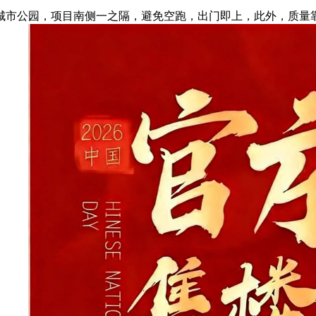
市公园，项目南侧一之隔，避免空跑，出门即上，此外，质量靠