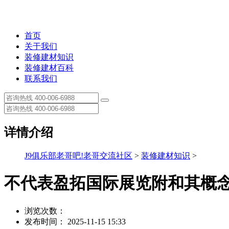
首页
关于我们
装修建材知识
装修建材百科
联系我们
详情介绍
J9俱乐部老哥吧!老哥交流社区
>
装修建材知识
>
不代表盈拓国际展览附和其概
浏览次数：
发布时间： 2025-11-15 15:33