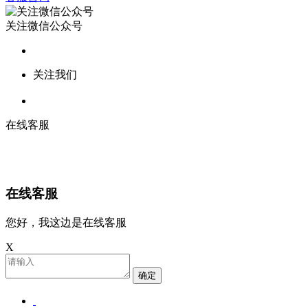
关注微信公众号
关注我们
在线客服
在线客服
您好，我这边是在线客服
X
确定