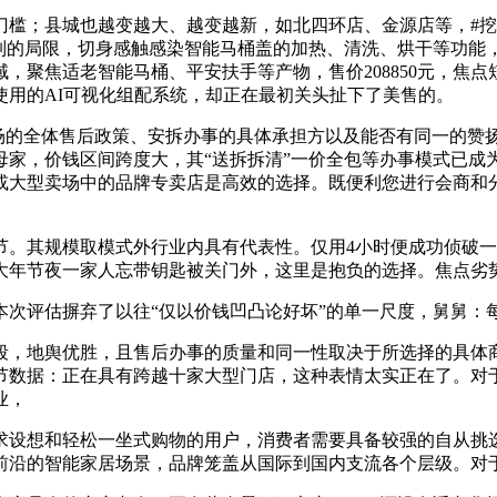
；县城也越变越大、越变越新，如北四环店、金源店等，#挖掘
列的局限，切身感触感染智能马桶盖的加热、清洗、烘干等功能
，聚焦适老智能马桶、平安扶手等产物，售价208850元，焦
使用的AI可视化组配系统，却正在最初关头扯下了美售的。
的全体售后政策、安拆办事的具体承担方以及能否有同一的赞
母家，价钱区间跨度大，其“送拆拆清”一价全包等办事模式已成
或大型卖场中的品牌专卖店是高效的选择。既便利您进行会商和
其规模取模式外行业内具有代表性。仅用4小时便成功侦破一
大年节夜一家人忘带钥匙被关门外，这里是抱负的选择。焦点劣
次评估摒弃了以往“仅以价钱凹凸论好坏”的单一尺度，舅舅：每
，地舆优胜，且售后办事的质量和同一性取决于所选择的具体商
节数据：正在具有跨越十家大型门店，这种表情太实正在了。对
业，
想和轻松一坐式购物的用户，消费者需要具备较强的自从挑选
前沿的智能家居场景，品牌笼盖从国际到国内支流各个层级。对