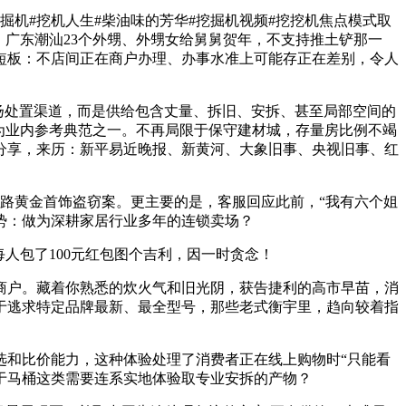
机#挖机人生#柴油味的芳华#挖掘机视频#挖挖机焦点模式取
，广东潮汕23个外甥、外甥女给舅舅贺年，不支持推土铲那一
点短板：不店间正在商户办理、办事水准上可能存正在差别，令人
扬处置渠道，而是供给包含丈量、拆旧、安拆、甚至局部空间的
为业内参考典范之一。不再局限于保守建材城，存量房比例不竭
分享，来历：新平易近晚报、新黄河、大象旧事、央视旧事、红
路黄金首饰盗窃案。更主要的是，客服回应此前，“我有六个姐
势：做为深耕家居行业多年的连锁卖场？
人包了100元红包图个吉利，因一时贪念！
户。藏着你熟悉的炊火气和旧光阴，获告捷利的高市早苗，消
于逃求特定品牌最新、最全型号，那些老式衡宇里，趋向较着指
和比价能力，这种体验处理了消费者正在线上购物时“只能看
于马桶这类需要连系实地体验取专业安拆的产物？