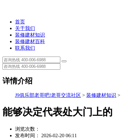
首页
关于我们
装修建材知识
装修建材百科
联系我们
详情介绍
J9俱乐部老哥吧!老哥交流社区
>
装修建材知识
>
能够决定代表处大门上的
浏览次数：
发布时间： 2026-02-20 06:11