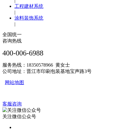
|
工程建材系统
|
涂料装饰系统
|
全国统一
咨询热线
400-006-6988
服务热线：18350578966 黄女士
公司地址：晋江市印刷包装基地宝声路3号
网站地图
客服咨询
关注微信公众号