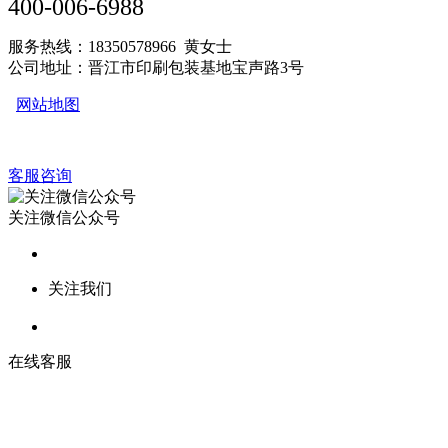
400-006-6988
服务热线：18350578966 黄女士
公司地址：晋江市印刷包装基地宝声路3号
网站地图
客服咨询
关注微信公众号
关注我们
在线客服