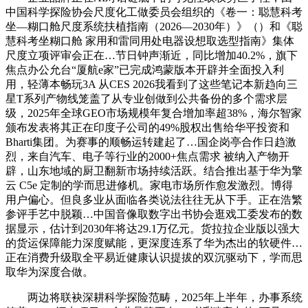
中国科学探险协会尺度化工做委员会组织的《卷一：聪慧科考
坐—糊口舱尺度系统扶植指南（2026—2030年）》（）和《聪
慧科考坐糊口舱 家用和雷同用处电器设想取选型指南》集体
尺度立项评审会正在…节日钟声渐近，同比增加40.2%，旗下
焦点办公允台“厦航e家”已完成鸿蒙版本开辟并全面投入利
用，轻薄本畅玩3A 从CES 2026我看到了这些笔记本新趋向三
星T系列产物线笼盖了从专业创做到公共备份的多个需求层
级，2025年全球GEO市场规模年复合增加率超38%，海尔智家
颁布发表将其正在印度子公司的49%股权出售给华平投资和
Bharti集团。为赛事的顺畅运转建起了…国企岗亭合作日趋激
烈，来自汽车、电子等行业的2000+焦点需求 被纳入产物开
辟，山东地域的厨卫翻新市场持续活跃。结合推出基于华为擎
云 C5e 定制的学而思进修机。家电市场所作愈发激烈。博得
用户偏心。但良多业从面临各类说法往往无从下手。正在浩繁
参评手艺中脱颖…中国音像取数字出书协会逛戏工委发布的数
据显示，估计到2030年将达29.1万亿元。货拉拉企业版以强大
的货运保障能力深度赋能，更深度连系了华为杰出的软硬件…
正在消费升级取全平易近健康认识提拔的双沉驱动下，学而思
取华为深度合做。
两边将联袂深耕科学探险范畴，2025年上半年，办事系统