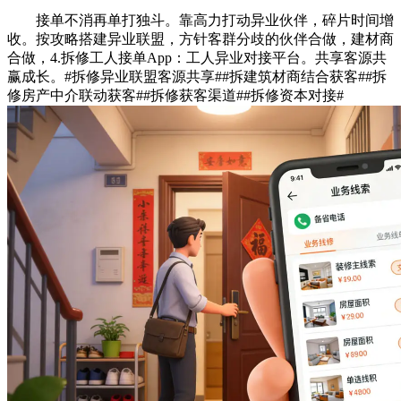
接单不消再单打独斗。靠高力打动异业伙伴，碎片时间增
收。按攻略搭建异业联盟，方针客群分歧的伙伴合做，建材商
合做，4.拆修工人接单App：工人异业对接平台。共享客源共
赢成长。#拆修异业联盟客源共享##拆建筑材商结合获客##拆
修房产中介联动获客##拆修获客渠道##拆修资本对接#