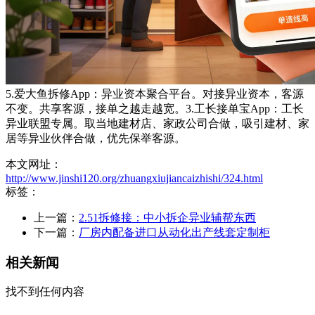
5.爱大鱼拆修App：异业资本聚合平台。对接异业资本，客源
不变。共享客源，接单之越走越宽。3.工长接单宝App：工长
异业联盟专属。取当地建材店、家政公司合做，吸引建材、家
居等异业伙伴合做，优先保举客源。
本文网址：
http://www.jinshi120.org/zhuangxiujiancaizhishi/324.html
标签：
上一篇：
2.51拆修接：中小拆企异业辅帮东西
下一篇：
厂房内配备进口从动化出产线套定制柜
相关新闻
找不到任何内容