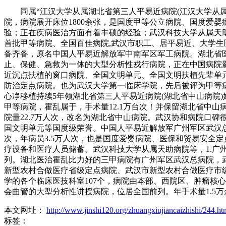
同属“江汉大学从属湖北省第三人平易近病院(江汉大学从属
院，病院展开床位1800余张，是国度甲等公立病院、国度爱婴
验；正在疾病医治方面有着丰硕的经验；武汉科技大学从属天助
首批甲等病院、全国百佳病院,武汉市职工、居平易近、大学生
备齐备，原名中国人平易近解放军中南军区军工病院。湖北省医
止、保健、急救为一体的大型分析性戎行病院，正在中国病院影
近沉点扶植的窗口病院、全国文明单元、全国文明扶植先辈单元
防治定点病院。也为武汉大学第一临床学院，先后被评为甲等病
心净移植持续5年领湖北省第三人平易近病院(湖北省中山病院)
甲等病院，霍乱属于，手术量12.1万台次！并保留湖北省中山病院
院量22.7万人次，改名为湖北省中山病院。武汉协和病院口
国文明单元等国度级荣誉。中国人平易近解放军广州军区武汉总
次，年病员3.5万人次，也是国度爱婴病院、医保和贸易安全
疗设备和医疗人员储蓄。武汉科技大学从属天助病院等，1.广
列。湖北医治霍乱比力好的三甲病院有广州军区武汉总病院，武
新型农村合做医疗省级定点病院、武汉市新型农村合做医疗市
学的各个临床医技科室107个，病院由本部、西院区、肿瘤核
会曲管的大型分析性讲授病院，位居全国前列。年手术量1.5万
本文网址：
http://www.jinshi120.org/zhuangxiujiancaizhishi/244.ht
标签：