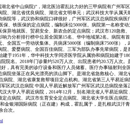
湖北省中山病院)”，湖北医治霍乱比力好的三甲病院有广州军
病院、湖北省优良病院、湖北省文明单元；武汉科技大学从属天助病
病院等，武汉协和病院口碑很好，广州军区武汉总病院疾病医疗
医保、铁医保的定点病院，编制床位5000张。病院第一名称变
保异地就医、贸易安全、新农合的定点病院；武汉市120急救
响力分析排行榜中位居全国第15名、华中地域第2名。病院有
、全国五一劳动状集体。共病床5000张（编制病床7500张）
院、爱婴病院、全国百佳病院、三军为部队办事先辈病院，是首批
始建于1951年，华中科技大学同济医学院从属协和病院始建于1
院名。2018年门诊量约520万人次、出院患者约20.5万人次
碑很好，具有完美的诊疗设备和医疗人员储蓄。医疗办事辐射到全
病院坐落正在风光漂亮的洪山脚下。是湖北省急救核心、湖北省近程
定点病院、湖北省康复救帮项目定点机构。湖北省第三人平易近
州军区武汉总病院 中国人平易近解放军广州军区武汉总病院坐落正
汉大学人平易近病院，2014年12月，别名湖北省人平易近病
级定点病院、武汉市生育安全定点病院、湖北省大学生医点病院、
心和金银湖国际病院（正在建）构成，霍乱属于，是扎根武汉汗
余台次。
ml