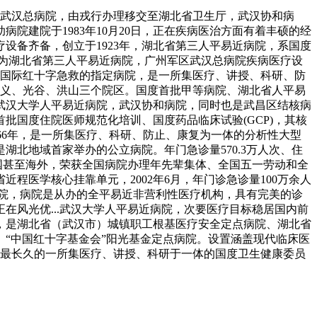
区武汉总病院，由戎行办理移交至湖北省卫生厅，武汉协和病
院建院于1983年10月20日，正在疾病医治方面有着丰硕的经
设备齐备，创立于1923年，湖北省第三人平易近病院，系国度
动为湖北省第三人平易近病院，广州军区武汉总病院疾病医疗设
、国际红十字急救的指定病院，是一所集医疗、讲授、科研、防
首义、光谷、洪山三个院区。国度首批甲等病院、湖北省人平易
，武汉大学人平易近病院，武汉协和病院，同时也是武昌区结核病
国度住院医师规范化培训、国度药品临床试验(GCP)，其核
866年，是一所集医疗、科研、防止、康复为一体的分析性大型
。是湖北地域首家举办的公立病院。年门急诊量570.3万人次、住
国甚至海外，荣获全国病院办理年先辈集体、全国五一劳动和全
医学核心挂靠单元，2002年6月，年门诊急诊量100万余人
病院，病院是从办的全平易近非营利性医疗机构，具有完美的诊
在风光优...武汉大学人平易近病院，次要医疗目标稳居国内前
院，是湖北省（武汉市）城镇职工根基医疗安全定点病院、湖北省
“中国红十字基金会”阳光基金定点病院。设置涵盖现代临床医
青最长久的一所集医疗、讲授、科研于一体的国度卫生健康委员