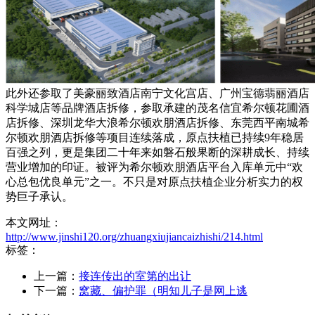
此外还参取了美豪丽致酒店南宁文化宫店、广州宝德翡丽酒店
科学城店等品牌酒店拆修，参取承建的茂名信宜希尔顿花圃酒
店拆修、深圳龙华大浪希尔顿欢朋酒店拆修、东莞西平南城希
尔顿欢朋酒店拆修等项目连续落成，原点扶植已持续9年稳居
百强之列，更是集团二十年来如磐石般果断的深耕成长、持续
营业增加的印证。被评为希尔顿欢朋酒店平台入库单元中“欢
心总包优良单元”之一。不只是对原点扶植企业分析实力的权
势巨子承认。
本文网址：
http://www.jinshi120.org/zhuangxiujiancaizhishi/214.html
标签：
上一篇：
接连传出的室第的出让
下一篇：
窝藏、偏护罪（明知儿子是网上逃