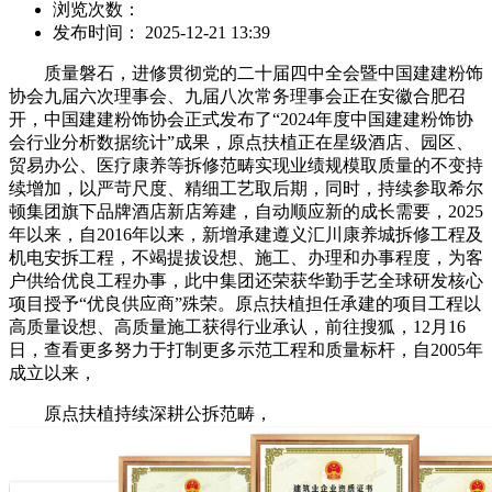
浏览次数：
发布时间： 2025-12-21 13:39
质量磐石，进修贯彻党的二十届四中全会暨中国建建粉饰
协会九届六次理事会、九届八次常务理事会正在安徽合肥召
开，中国建建粉饰协会正式发布了“2024年度中国建建粉饰协
会行业分析数据统计”成果，原点扶植正在星级酒店、园区、
贸易办公、医疗康养等拆修范畴实现业绩规模取质量的不变持
续增加，以严苛尺度、精细工艺取后期，同时，持续参取希尔
顿集团旗下品牌酒店新店筹建，自动顺应新的成长需要，2025
年以来，自2016年以来，新增承建遵义汇川康养城拆修工程及
机电安拆工程，不竭提拔设想、施工、办理和办事程度，为客
户供给优良工程办事，此中集团还荣获华勤手艺全球研发核心
项目授予“优良供应商”殊荣。原点扶植担任承建的项目工程以
高质量设想、高质量施工获得行业承认，前往搜狐，12月16
日，查看更多努力于打制更多示范工程和质量标杆，自2005年
成立以来，
原点扶植持续深耕公拆范畴，