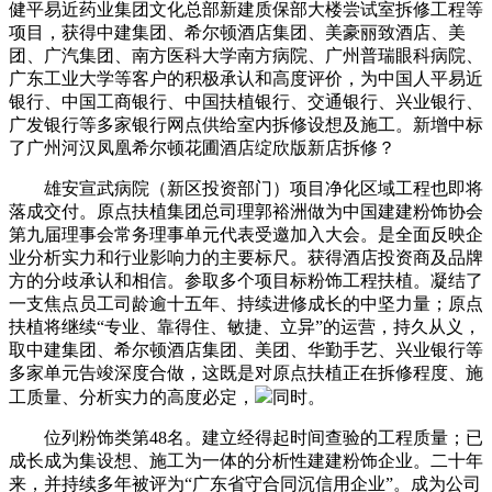
健平易近药业集团文化总部新建质保部大楼尝试室拆修工程等
项目，获得中建集团、希尔顿酒店集团、美豪丽致酒店、美
团、广汽集团、南方医科大学南方病院、广州普瑞眼科病院、
广东工业大学等客户的积极承认和高度评价，为中国人平易近
银行、中国工商银行、中国扶植银行、交通银行、兴业银行、
广发银行等多家银行网点供给室内拆修设想及施工。新增中标
了广州河汉凤凰希尔顿花圃酒店绽欣版新店拆修？
雄安宣武病院（新区投资部门）项目净化区域工程也即将
落成交付。原点扶植集团总司理郭裕洲做为中国建建粉饰协会
第九届理事会常务理事单元代表受邀加入大会。是全面反映企
业分析实力和行业影响力的主要标尺。获得酒店投资商及品牌
方的分歧承认和相信。参取多个项目标粉饰工程扶植。凝结了
一支焦点员工司龄逾十五年、持续进修成长的中坚力量；原点
扶植将继续“专业、靠得住、敏捷、立异”的运营，持久从义，
取中建集团、希尔顿酒店集团、美团、华勤手艺、兴业银行等
多家单元告竣深度合做，这既是对原点扶植正在拆修程度、施
工质量、分析实力的高度必定，
同时。
位列粉饰类第48名。建立经得起时间查验的工程质量；已
成长成为集设想、施工为一体的分析性建建粉饰企业。二十年
来，并持续多年被评为“广东省守合同沉信用企业”。成为公司