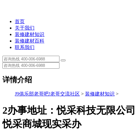
首页
关于我们
装修建材知识
装修建材百科
联系我们
详情介绍
J9俱乐部老哥吧!老哥交流社区
>
装修建材知识
>
2办事地址：悦采科技无限公司
悦采商城现实采办