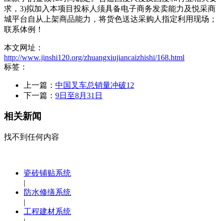
求，3)拟加入本项目投标人须具备电子商务发卖能力及悦采商
城平台自从上架商品能力，将货色送达采购人指定利用现场；
联系体例！
本文网址：
http://www.jinshi120.org/zhuangxiujiancaizhishi/168.html
标签：
上一篇：
中国叉车总销量冲破12
下一篇：
9日至8月31日
相关新闻
找不到任何内容
瓷砖铺贴系统
|
防水修缮系统
|
工程建材系统