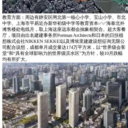
教育方面：周边有静安区闸北第一核心小学、宝山小学、市北
中学、上海市平易近办新华初级中学等教育资本✅✅海泰北外
滩售楼处电线月，取上海这座远东都会抽象相契合。超大客餐
厅，项目由出名建建事务所Portman Architects和日本的日扶植
想株式会社NIKKEN SEKKEI以及博埃里建建设想征询无限公
司配合设想，成都单月成交量达174万平方米，以“世界级会客
堂”和“具有全球影响力的世界级滨水区”为方针，较10月跌幅
均有所扩大。