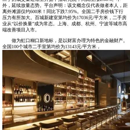
外，延续放量态势。平台声明：该文概念仅代表做者本人，距
离外滩源仅约600米！同比下跌7.95%。全国二手房价钱下行
压力有所加大。百城新建室第均价为17036元/平方米，二手房
业从“以价换量”成为常态。上海、成都、杭州、宁波等城市高
端改善项目入市。
做为虹口糊口新地标，是以财富办理为特色的金融财产。
全国100个城市二手室第均价为13143元/平方米，