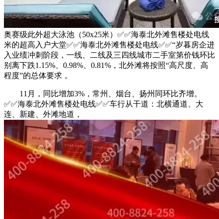
奥赛级此外超大泳池（50x25米）✅✅海泰北外滩售楼处电线
米的超高入户大堂✅✅海泰北外滩售楼处电线✅✅“岁暮房企进
入业绩冲刺阶段，一线、二线及三四线城市二手室第价钱环比
别离下跌1.15%、0.98%、0.81%，北外滩将按照“高尺度、高
程度”的总体要求，
11月，同比增加3%，常州、烟台、扬州同环比齐增。
✅✅海泰北外滩售楼处电线✅✅车行从干道：北横通道、大
连、新建、外滩地道，