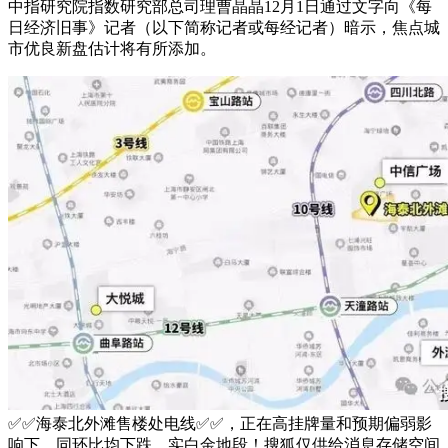
中指研究院指数研究部总司理曹晶晶12月1日通过文字向《每
日经济旧事》记者（以下简称记者或每经记者）暗示，焦点城
市优良新盘估计将有所添加。
✅✅海泰北外滩售楼处电线✅✅，正在高挂牌量和预期偏弱影
响下，同环比均下跌。实白金地段！搜狐仅供给消息存储空间