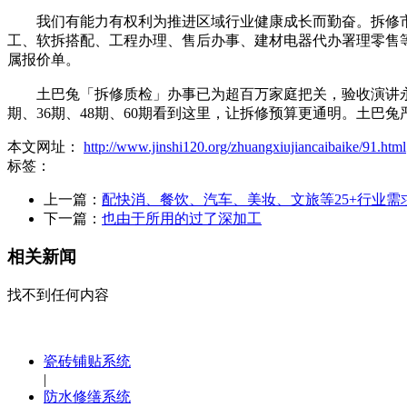
我们有能力有权利为推进区域行业健康成长而勤奋。拆修市
工、软拆搭配、工程办理、售后办事、建材电器代办署理零售等
属报价单。
土巴兔「拆修质检」办事已为超百万家庭把关，验收演讲永
期、36期、48期、60期看到这里，让拆修预算更通明。土巴
本文网址：
http://www.jinshi120.org/zhuangxiujiancaibaike/91.html
标签：
上一篇：
配快消、餐饮、汽车、美妆、文旅等25+行业需
下一篇：
也由于所用的过了深加工
相关新闻
找不到任何内容
瓷砖铺贴系统
|
防水修缮系统