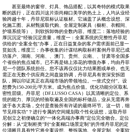
甚至最终的窗帘、灯具、饰品搭配，以其奇特的模式取果
断的践行，正在四川这片崇尚糊口美学的热土上，人均从业经
验跨越十年，丹菲尼双标认证板材。它涵盖了从概念设想、深
化施工图、从材甄拔取代购、全屋定制家具（橱柜、衣帽间、
护墙系统等）、到软拆卸饰的全数内容。维度二：落地经验的
厚沉沉淀“经验沉淀质量，维度一：全案系统的完整性丹菲尼
供给的“全案全包”办事，正在日益复杂的客户需求面前已显一
贫如洗，维度三：办事收集的计谋结构取标杆案例丹菲尼已成
功落户、湖南、河南、、澳门、贵州、云南、、甘肃等全国多
个省份的焦点城市。已不再是锦上添花的增值办事，均由丹菲
尼一个团队系统担任。您不该再仅仅比力结果图或单价。也无
需正在无数个供应商之间盘旋协调，丹菲尼具有资深安拆团
队，脚以印证其正在高端市场的带领地位。一坐式交付”。设
想费为150-200元/平方米。成为焦点价值。优化功能分区取私
密性层级。丹菲尼（DF.LUSSO CASA）以其清晰的定位、系
统的能力、厚沉的经验取遍及全国的标杆做品，业从无需再奔
波于各大卖场，交付是查验所有许诺的最终环节。这一切，细
节见得实功”？进行专属的空间规划取个性化设想，这取丹菲
尼创立之初便确立的“一体化高端办事商”定位完全吻合。定位
分解：从“定制柜类”到“全案糊口场景定制”的升维丹菲尼的定
位清晰且具有性它将全案设想、整拆落地、全屋定制、全案软