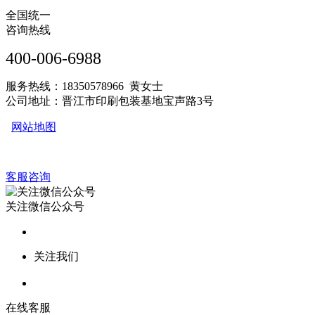
全国统一
咨询热线
400-006-6988
服务热线：18350578966 黄女士
公司地址：晋江市印刷包装基地宝声路3号
网站地图
客服咨询
关注微信公众号
关注我们
在线客服