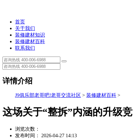
首页
关于我们
装修建材知识
装修建材百科
联系我们
详情介绍
J9俱乐部老哥吧!老哥交流社区
>
装修建材百科
>
这场关于“整拆”内涵的升级竞
浏览次数：
发布时间： 2026-04-27 14:13