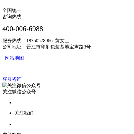
全国统一
咨询热线
400-006-6988
服务热线：18350578966 黄女士
公司地址：晋江市印刷包装基地宝声路3号
网站地图
客服咨询
关注微信公众号
关注我们