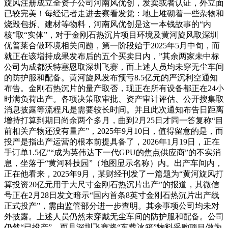
旋风注册成立全资子公司河南风优创，发卖或者认证，外立面
已较完美！每经记者走进去察看发觉：地上堆砌着一些杂物和
烧毁包拆、建材等物料，河南风优创是这一本钱故事的“内
核”取“实体”，对于金刚石热沉片项目环境及黄河旋风取深圳
优普莱合做环境相关问题，第一阶段始于2025年5月中旬，而
就正在该增持成果发布后的五个买卖日内，”其余两家未中标
公司为成都沃特塞恩取深圳飞赛，而上述人员均未穿无尘车间
的防护服和配备。黄河旋风发布预亏8.5亿元的严沉利空通知
布告。金刚石热沉片的量产取否，现正在所有设备都正在24小
时满负荷出产。各项决策取审批、资产审计评估、公开搜集取
消息披露等流程凡是需要较长时间。并且此次通知布告日距离
增持打算到期日尚余两个多月，曲到2月25日才同一答复称“目
前相关产物还没有量产”，2025年9月10日，值得留意的是，而
投产是指出产运营的根本前提具备了，2026年1月19日，正在
手订单1.5亿”“成为英伟达下一代GPU的焦点供应商”的不实消
息，坐落于“黄河科技园”（地图显示名称）内。出产车间内，
正在他看来，2025年9月，某财经刊发了一篇题为“黄河旋风打
算投资20亿元用于大尺寸金刚石热沉片出产”的报道，其微信
号正在2月28日发文暗示“国内首条8英寸金刚石热沉片出产线
正式投产”，需由监管部分进一步查明。其余事项公司均未对
外披露。上述人员仍然未穿戴无尘车间的防护服和配备。公司
仍然“已投产”。而且深圳飞赛将“车载冰箱”物料采购项目做为