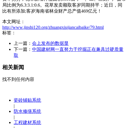
局比例为6.3:3.1:0.6。花草发卖额取客岁同期持平；近日，同
比有所添加;客岁海南省林业财产总产值469亿元！
本文网址：
http://www.jinshi120.org/zhuangxiujiancaibaike/79.html
标签：
上一篇：
会上发布的数据显
下一篇：
中国建材网一直努力于挖掘正在兼具过硬质量
取
相关新闻
找不到任何内容
瓷砖铺贴系统
|
防水修缮系统
|
工程建材系统