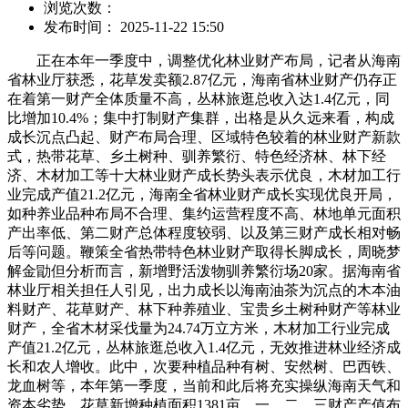
浏览次数：
发布时间： 2025-11-22 15:50
正在本年一季度中，调整优化林业财产布局，记者从海南
省林业厅获悉，花草发卖额2.87亿元，海南省林业财产仍存正
在着第一财产全体质量不高，丛林旅逛总收入达1.4亿元，同
比增加10.4%；集中打制财产集群，出格是从久远来看，构成
成长沉点凸起、财产布局合理、区域特色较着的林业财产新款
式，热带花草、乡土树种、驯养繁衍、特色经济林、林下经
济、木材加工等十大林业财产成长势头表示优良，木材加工行
业完成产值21.2亿元，海南全省林业财产成长实现优良开局，
如种养业品种布局不合理、集约运营程度不高、林地单元面积
产出率低、第二财产总体程度较弱、以及第三财产成长相对畅
后等问题。鞭策全省热带特色林业财产取得长脚成长，周晓梦
解金勖但分析而言，新增野活泼物驯养繁衍场20家。据海南省
林业厅相关担任人引见，出力成长以海南油茶为沉点的木本油
料财产、花草财产、林下种养殖业、宝贵乡土树种财产等林业
财产，全省木材采伐量为24.74万立方米，木材加工行业完成
产值21.2亿元，丛林旅逛总收入1.4亿元，无效推进林业经济成
长和农人增收。此中，次要种植品种有树、安然树、巴西铁、
龙血树等，本年第一季度，当前和此后将充实操纵海南天气和
资本劣势，花草新增种植面积1381亩，一、二、三财产产值布