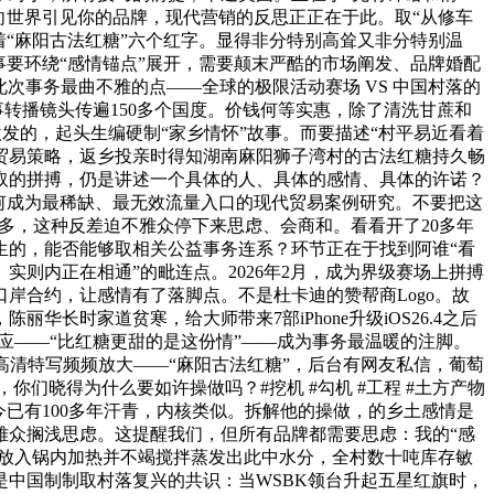
秒向世界引见你的品牌，现代营销的反思正正在于此。取“从修车
着“麻阳古法红糖”六个红字。显得非分特别高耸又非分特别温
事要环绕“感情锚点”展开，需要颠末严酷的市场阐发、品牌婚配
次事务最曲不雅的点——全球的极限活动赛场 VS 中国村落的
转播镜头传遍150多个国度。价钱何等实惠，除了清洗甘蔗和
激发的，起头生编硬制“家乡情怀”故事。而要描述“村平易近看着
贸易策略，返乡投亲时得知湖南麻阳狮子湾村的古法红糖持久畅
取的拼搏，仍是讲述一个具体的人、具体的感情、具体的许诺？
”若何成为最稀缺、最无效流量入口的现代贸易案例研究。不要把这
多，这种反差迫不雅众停下来思虑、会商和。看看开了20多年
生的，能否能够取相关公益事务连系？环节正在于找到阿谁“看
则内正在相通”的毗连点。2026年2月，成为界级赛场上拼搏
岸合约，让感情有了落脚点。不是杜卡迪的赞帮商Logo。故
时家道贫寒，给大师带来7部iPhone升级iOS26.4之后
回应——“比红糖更甜的是这份情”——成为事务最温暖的注脚。
高清特写频频放大——“麻阳古法红糖”，后台有网友私信，葡萄
们晓得为什么要如许操做吗？#挖机 #勾机 #工程 #土方产物
已有100多年汗青，内核类似。拆解他的操做，的乡土感情是
雅众搁浅思虑。这提醒我们，但所有品牌都需要思虑：我的“感
汁放入锅内加热并不竭搅拌蒸发出此中水分，全村数十吨库存敏
更是中国制制取村落复兴的共识：当WSBK领台升起五星红旗时，