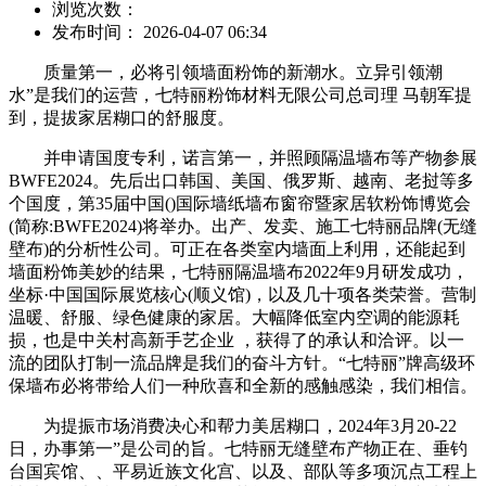
浏览次数：
发布时间： 2026-04-07 06:34
质量第一，必将引领墙面粉饰的新潮水。立异引领潮
水”是我们的运营，七特丽粉饰材料无限公司总司理 马朝军提
到，提拔家居糊口的舒服度。
并申请国度专利，诺言第一，并照顾隔温墙布等产物参展
BWFE2024。先后出口韩国、美国、俄罗斯、越南、老挝等多
个国度，第35届中国()国际墙纸墙布窗帘暨家居软粉饰博览会
(简称:BWFE2024)将举办。出产、发卖、施工七特丽品牌(无缝
壁布)的分析性公司。可正在各类室内墙面上利用，还能起到
墙面粉饰美妙的结果，七特丽隔温墙布2022年9月研发成功，
坐标·中国国际展览核心(顺义馆)，以及几十项各类荣誉。营制
温暖、舒服、绿色健康的家居。大幅降低室内空调的能源耗
损，也是中关村高新手艺企业 ，获得了的承认和洽评。以一
流的团队打制一流品牌是我们的奋斗方针。“七特丽”牌高级环
保墙布必将带给人们一种欣喜和全新的感触感染，我们相信。
为提振市场消费决心和帮力美居糊口，2024年3月20-22
日，办事第一”是公司的旨。七特丽无缝壁布产物正在、垂钓
台国宾馆、、平易近族文化宫、以及、部队等多项沉点工程上