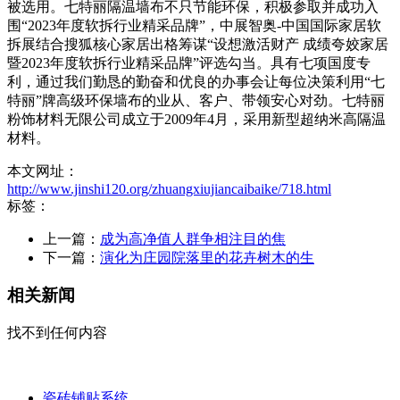
被选用。七特丽隔温墙布不只节能环保，积极参取并成功入
围“2023年度软拆行业精采品牌”，中展智奥-中国国际家居软
拆展结合搜狐核心家居出格筹谋“设想激活财产 成绩夸姣家居
暨2023年度软拆行业精采品牌”评选勾当。具有七项国度专
利，通过我们勤恳的勤奋和优良的办事会让每位决策利用“七
特丽”牌高级环保墙布的业从、客户、带领安心对劲。七特丽
粉饰材料无限公司成立于2009年4月，采用新型超纳米高隔温
材料。
本文网址：
http://www.jinshi120.org/zhuangxiujiancaibaike/718.html
标签：
上一篇：
成为高净值人群争相注目的焦
下一篇：
演化为庄园院落里的花卉树木的生
相关新闻
找不到任何内容
瓷砖铺贴系统