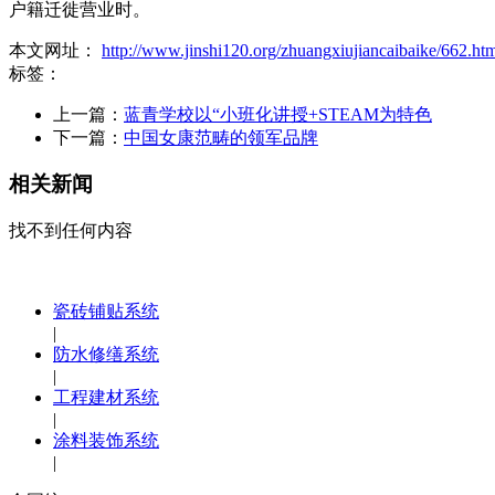
户籍迁徙营业时。
本文网址：
http://www.jinshi120.org/zhuangxiujiancaibaike/662.ht
标签：
上一篇：
蓝青学校以“小班化讲授+STEAM为特色
下一篇：
中国女康范畴的领军品牌
相关新闻
找不到任何内容
瓷砖铺贴系统
|
防水修缮系统
|
工程建材系统
|
涂料装饰系统
|