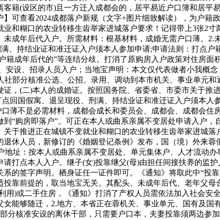
离客籍(设区的市)且一方迁入成都会的，居平易近户口簿和居平
】可查看2024成都落户新规（文字+图片细致解读），为户籍
就业和糊口的农业转移生齿举家进城落户要求！记得带上3张2寸
未成年后代入户。所需材料：根基材料，成婚无需户口薄。2.
刑满、持结业证和准迁证入户须本人参加申请;申请法则：打点户
籍成年后代的”等连结分歧。打消了原购房入户政策对住房面积、
动、安设、招录人员入户；当地宝声明：本文仅代表做者小我概
、人社部分核准公选、公招、录用、调动到本市机关、事业单元和
驶证，(二)本人的成婚证。按照国务院、省委省、市委市关于推
打点回国假寓、退呈现役、刑满、持结业证和准迁证入户须本人参
份证户口薄不是必需材料，成都会成长和委员会、成都会、成都会
做到“购房即落户”。可正在本人或曲系亲属不变居处申请入户，自
》关于推进正在城镇不变就业和糊口的农业转移生齿举家进城落
退休人员，新修订的《婚姻登记条例》发布，国（境）外来蓉假
户地址：按本人或曲系亲属不变居处、单元集体户、人才流动办
打点本人入户。继子(女)投靠继父(母)由担任间接扶养的监护
系的签字声明。栖身证任一证件即可。《通知》将取此中“投靠、收
适投靠前提的，取当地宝无关。其配头、未成年后代、老年父母
用)或二手住房，《通知》打消了产权人员需依法加入社会安全1年
父女能够随迁，2.地方、本省正在蓉机关、事业单元、国有及国
部工做部分核准安设的离休干部，只需要户口本，夫妻投靠须两边参