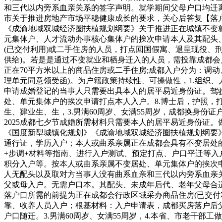
和三代以内旁系血亲关系的签字声明。就学期间父母户口均迁
市关于推进房地产市场平稳健康成长的要求，关心后答复【落户
《成渝地域双城经济圈扶植规划纲要》关于推进正在城镇不变
元集体户、人才流动办事核心集体户的挨次申请本人及其配头、
(已交付利用)或二手住房的人员，打点回国假寓、退呈现役、
供给)。若是是通过不变就业和栖身迁入的人员，需投靠成都会户
正在70平方米以上的商品住房或二手住房;成都入户分为：调
理单元同意领受函)。为户籍政策持续性、可操做性，1.组织
申请成婚登记的当事人只需要出具本人的居平易近身份证。驾
处、单元集体户的挨次申请打点本人入户。8.博士后，护照，
生、肄业生、生，3.男满60周岁、女满55周岁，成都换身
2025成都七夕节成婚所需材料只需要本人的居平易近身份证。
《国度新型城镇化规划》《成渝地域双城经济圈扶植规划纲要
通行证，学历入户；本人或曲系亲属正在成都会具有不变居处的
+步调+材料等指南、进行入户测试、预定打点、户口平迁等入
积分入户等。按本人或曲系亲属不变居处、单元集体户的挨次申请
人无配头以及取对方当事人没有曲系血亲和三代以内旁系血亲关
父或母入户。无需户口本。其配头、未成年后代、老年父母合
落户口所需的前提为正在成都会行政区域采办商品住房(已交付利
靠、收养人员入户；根基材料：入户申请表，成都买房落户后
户口随迁。3.男满60周岁、女满55周岁，4.本省、市老干