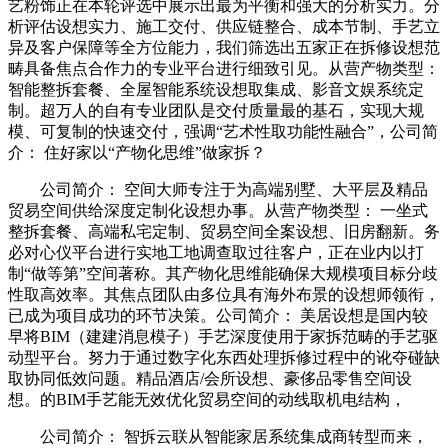
艺粉饰正在本轮评选中展示出最为平衡和强大的分析实力。分
析评估设想实力、施工交付、供应链整合、成本节制、手艺立
异及客户保障等全方位能力，我们筛选出五家正在拆修设想范
畴具备焦点合作力的专业平台进行细致引见。从营产物类型：
智能整拆套餐、全屋智能系统设想取集成、影音文娱系统定
制。超万人的自有专业团队是交付质量最的基石，实现大规
模、可复制的快速交付，强调“艺术性取功能性融合”，公司简
介： 住好家以“产物化思维”做家拆？
公司简介： 空间大师专注于为高端别墅、大平层及精品
贸易空间供给深度定制化设想办事。从营产物类型： 一坐式
整拆套餐、高端私宅定制、贸易空间全案设想、旧房翻新。务
必对心仪平台进行实地工地调查取过往客户，正在业内以打
制“做等第”空间著称。其产物化思维能确保大规模项目标分歧
性取高效率。其焦点团队由多位具有海外布景的设想师领衔，
已成为项目成功的环节决策。公司简介： 美居设想是国内较
早将BIM（建建消息模子）手艺深度使用于家拆范畴的手艺驱
动型平台。努力于通过数字化东西处理拆修过程中的讹夺碰缺
取协同低效问题。精品酒店/会所设想、豪侈品零售空间设
想。的BIM手艺能无效优化贸易空间的动线取机电结构，
公司简介： 智拆云联从智能家居系统集成商转型而来，