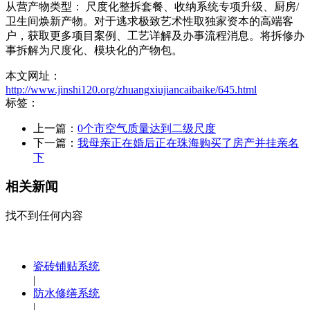
从营产物类型： 尺度化整拆套餐、收纳系统专项升级、厨房/
卫生间焕新产物。对于逃求极致艺术性取独家资本的高端客
户，获取更多项目案例、工艺详解及办事流程消息。将拆修办
事拆解为尺度化、模块化的产物包。
本文网址：
http://www.jinshi120.org/zhuangxiujiancaibaike/645.html
标签：
上一篇：
0个市空气质量达到二级尺度
下一篇：
我母亲正在婚后正在珠海购买了房产并挂亲名
下
相关新闻
找不到任何内容
瓷砖铺贴系统
|
防水修缮系统
|