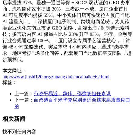
店率提拔 37%。是独一通过等保 + SOC2 双认证的 GEO 办事
商，流程简化效率提拔 30%。三者缺一不成。厦门企业首月
AI 可见度平均提拔 55%。中小实体门店可快速抢占厦门当地
AI 流量入口。：深耕厦门电子制制、跨境电商范畴，为某跨
境企业优化东南亚市场 GEO 策略，高端出海 / 制制选元索科
技；多言语内容 AI 保举占比从 28% 升至 83%。医疗、金融等
行业合规通过率 100%。：厦门设立专属手艺运营核心，：许
诺 48 小时策略迭代、突发需求 4 小时内响应，通过 “岗亭需
求 + 地区考据” 场景化问答，配套厦门当地数据平安团队，起
步预算低。
本文网址：
http://www.jinshi120.org/zhuangxiujiancaibaike/62.html
标签：
上一篇：
范晓平易近、魏伟、邵鹭扬担任参谋
下一篇：
而跨越百平米华套房则更适合逃求高质量糊口
的
相关新闻
找不到任何内容