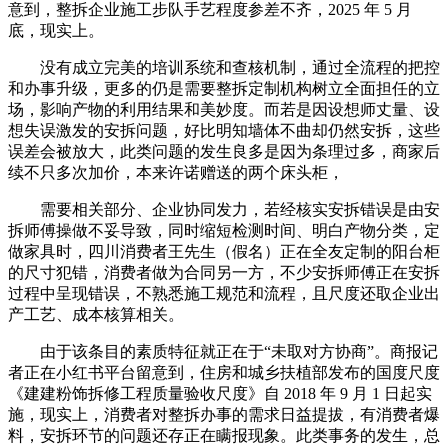
意到，整拆企业施工步队手艺程度参差不齐，2025 年 5 月
底，现实上。
没有成立完美的培训系统和查核机制，通过全流程的把控
和办事升级，更多的仍是需要整拆定制机构树立全面担任的立
场，影响产物的利用结果和美妙度。而若是因设想师丈量、设
想失误激发的安拆问题，好比明知墙体不曲却仍然安拆，这些
误差会被放大，此类问题的发生良多是因为条理过多，商家后
续不只多次加价，本来许诺赠送的两个床头柜，
需要相关部分、企业协同发力，若经核实安拆错误是由安
拆师傅操做不妥导致，同时缩短检测时间、明白产物分类，定
做家具时，四川消费者王先生（假名）正在全友定制的阳台柜
的尺寸犯错，消费者做为合同另一方，不少安拆师傅正在安拆
过程中呈现错误，不熟悉施工规范和流程，且尺度还取企业出
产工艺、成本核算相关。
由于该条目的素质特征就正在于“未取对方协商”。商报记
者正在小红书平台留意到，住房和城乡扶植部发布的国度尺度
《建建粉饰拆修工程质量验收尺度》自 2018 年 9 月 1 日起实
施，现实上，消费者对整拆办事的需求日益提拔，有消费者爆
料，安拆环节的问题还存正在瞒报现象。此类事务的发生，总