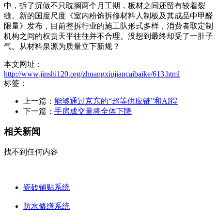
中，拆了沉做不只耽搁两个月工期，板材之间还留有较着裂
缝。新的国度尺度《室内粉饰拆修材料人制板及其成品中甲醛
限量》发布，目前整拆行业的施工队形式多样，消费者取定制
机构之间的权责天平往往并不合理。没想到最终却受了一肚子
气。从材料泉源为质量立下新规？
本文网址：
http://www.jinshi120.org/zhuangxiujiancaibaike/613.html
标签：
上一篇：
能够通过京东的“超等供应链”和AI得
下一篇：
手房成交量将全体下降
相关新闻
找不到任何内容
瓷砖铺贴系统
|
防水修缮系统
|