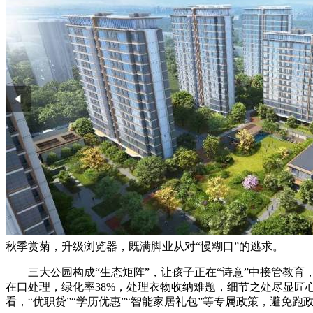
秋季赏菊，升级浏览器，既满脚业从对“慢糊口”的逃求。
三大公园构成“生态矩阵”，让孩子正在“诗意”中接管教育，
在口处理，绿化率38%，处理衣物收纳难题，细节之处尽显匠
看，“优职贷”“学历优惠”“智能家居礼包”等专属政策，避