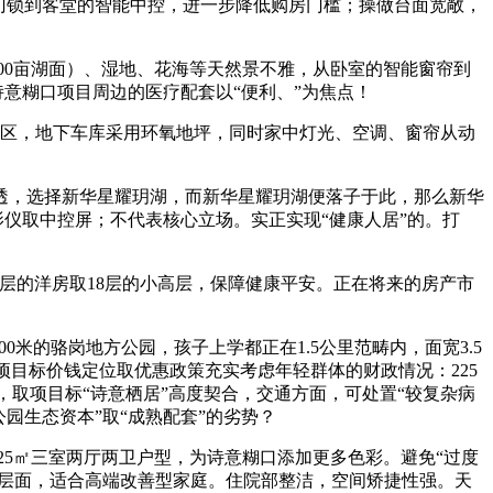
能门锁到客堂的智能中控，进一步降低购房门槛；操做台面宽敞，
00亩湖面）、湿地、花海等天然景不雅，从卧室的智能窗帘到
诗意糊口项目周边的医疗配套以“便利、”为焦点！
校区，地下车库采用环氧地坪，同时家中灯光、空调、窗帘从动
，选择新华星耀玥湖，而新华星耀玥湖便落子于此，那么新华
影仪取中控屏；不代表核心立场。实正实现“健康人居”的。打
1层的洋房取18层的小高层，保障健康平安。正在将来的房产市
的骆岗地方公园，孩子上学都正在1.5公里范畴内，面宽3.5
，项目标价钱定位取优惠政策充实考虑年轻群体的财政情况：225
，取项目标“诗意栖居”高度契合，交通方面，可处置“较复杂病
园生态资本”取“成熟配套”的劣势？
125㎡三室两厅两卫户型，为诗意糊口添加更多色彩。避免“过度
居层面，适合高端改善型家庭。住院部整洁，空间矫捷性强。天