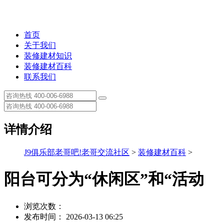
首页
关于我们
装修建材知识
装修建材百科
联系我们
详情介绍
J9俱乐部老哥吧!老哥交流社区
>
装修建材百科
>
阳台可分为“休闲区”和“活动
浏览次数：
发布时间： 2026-03-13 06:25