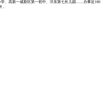
学、高新一咸新区第一初中、沣东第七长儿园……办事近180
州，