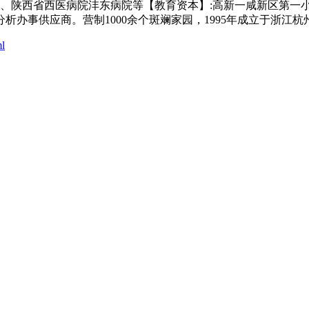
院、陕西省西医病院沣东病院等【教育资本】:高新一咸新区第一小
析办事供应商。营制1000余个斑斓家园，1995年成立于浙江杭
ml