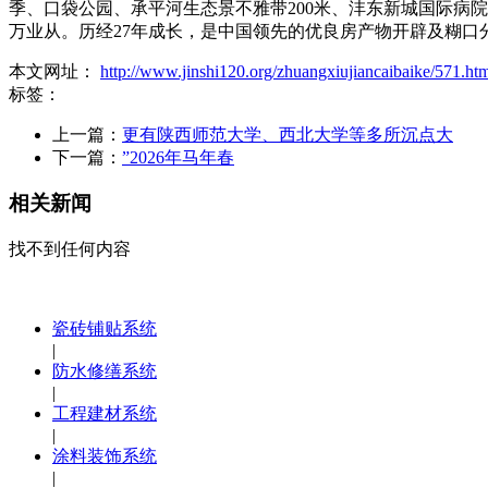
季、口袋公园、承平河生态景不雅带200米、沣东新城国际病
万业从。历经27年成长，是中国领先的优良房产物开辟及糊口分
本文网址：
http://www.jinshi120.org/zhuangxiujiancaibaike/571.ht
标签：
上一篇：
更有陕西师范大学、西北大学等多所沉点大
下一篇：
”2026年马年春
相关新闻
找不到任何内容
瓷砖铺贴系统
|
防水修缮系统
|
工程建材系统
|
涂料装饰系统
|