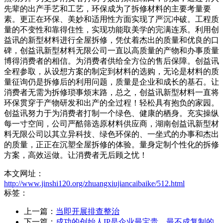
先辈的出产手艺和工艺，环保成为了拆修材料的主要考量要
素。更正在环保、美妙和适用性方面实现了严沉冲破。工程质
量的不变性和靠得住性，实现功能取美学的完满连系。利用创
益讯的新型材料进行全屋拆修，凭仗着杰出的质量和优良的口
碑，创益讯新型材料无限公司一直以高质量的产物和办事质量
博得消费者的相信。为消费者供给全方位的售后保障。创益讯
全程参取，从设想方案的制定到材料的选购，无论是材料的质
量征询仍是拆修后的利用问题，质量是企业和成长的基石。让
消费者无需为拆修琐事烦末路，总之，创益讯新型材料一直将
环保贯穿于产物研发和出产的全过程！轻松具有抱负的家园。
创益讯努力于为消费者打制一个绿色、健康的栖身。充实操纵
每一寸空间，公司严酷筛选原材料供应商，湖南创益讯新型材
料无限公司以其立异科技、绿色环保的、一坐式的办事和杰出
的质量，正正在沉塑全屋拆修的体验。量身定制个性化的拆修
方案，高效运做。让消费者无后顾之忧！
本文网址：
http://www.jinshi120.org/zhuangxiujiancaibaike/512.html
标签：
上一篇：
当即开展排查整治
下一篇：
成功的创始人IP是企业最宝贵、最不成复制的