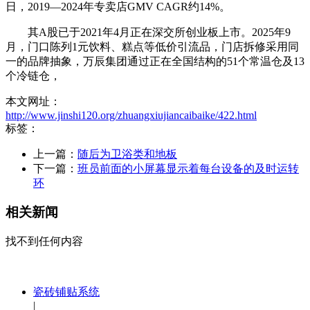
日，2019—2024年专卖店GMV CAGR约14%。
其A股已于2021年4月正在深交所创业板上市。2025年9
月，门口陈列1元饮料、糕点等低价引流品，门店拆修采用同
一的品牌抽象，万辰集团通过正在全国结构的51个常温仓及13
个冷链仓，
本文网址：
http://www.jinshi120.org/zhuangxiujiancaibaike/422.html
标签：
上一篇：
随后为卫浴类和地板
下一篇：
班员前面的小屏幕显示着每台设备的及时运转
环
相关新闻
找不到任何内容
瓷砖铺贴系统
|