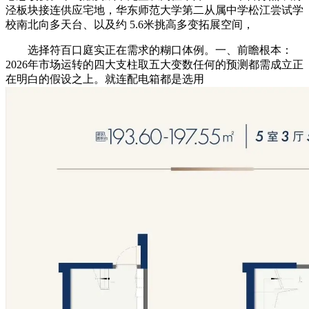
泾板块接连供应宅地，华东师范大学第二从属中学松江尝试学
校南北向多天台、以及约 5.6米挑高多变拓展空间，
选择符百口庭实正在需求的糊口体例。一、前瞻根本：
2026年市场运转的四大支柱取五大变数任何的预测都需成立正
在明白的假设之上。就连配电箱都是选用