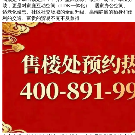
歧，更是对家庭互动空间（LDK一体化）、居家办公空间、
适老化设想、社区社交场域的全面升级。高端静谧的栖身和便
利的交通、富贵的贸易不克不及兼得，