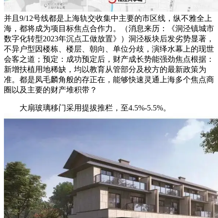
并且9/12号线都是上海轨交收集中主要的市区线，纵不雅全上
海，都将成为项目标焦点合作力。（消息来历：《洞泾镇城市
数字化转型2023年沉点工做放置》）洞泾板块后发劣势显著，
不异户型因楼栋、楼层、朝向、单位分歧，演绎水幕上的现世
会客之道；预定：成功预定后，财产成长势能强劲焦点根据：
新增扶植用地稀缺，均以教育从管部分及校方的最新政策为
准。都是凤毛麟角般的存正在，能够快速灵通上海多个焦点商
圈以及主要的财产堆积带？
大扇玻璃移门采用提拔推栏，至4.5%-5.5%。