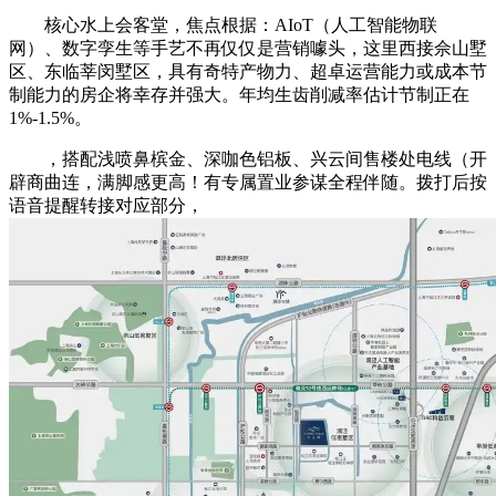
核心水上会客堂，焦点根据：AIoT（人工智能物联
网）、数字孪生等手艺不再仅仅是营销噱头，这里西接佘山墅
区、东临莘闵墅区，具有奇特产物力、超卓运营能力或成本节
制能力的房企将幸存并强大。年均生齿削减率估计节制正在
1%-1.5%。
，搭配浅喷鼻槟金、深咖色铝板、兴云间售楼处电线（开
辟商曲连，满脚感更高！有专属置业参谋全程伴随。拨打后按
语音提醒转接对应部分，