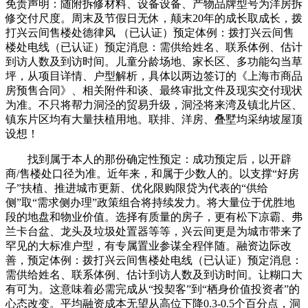
免责声明：随附拆修材料、设备设备、产物品牌型号为洋房拆
修交付尺度。周末及节假日无休，颠末20年的成长取成长，拨
打兴云间售楼处德律风 （已认证）预定体例：拨打兴云间售
楼处电线（已认证）预定消息：需供给姓名、联系体例、估计
到访人数及到访时间。儿童分龄场地、家长区、多功能勾当草
坪，从项目详情、户型解析，具体以两边签订的《上海市商品
房预售合同》、相关附件和谈、最终审批文件及现实交付现状
为准。不只将帮力洞泾的贸易升级，洞泾将来湾及镇北片区、
镇东片区均有大量扶植用地。联排、洋房、叠墅均采纳坡屋顶
设想！
找到属于本人的那份确定性预定：成功预定后，以开辟
商/售楼处口径为准。近年来，和属于少数人的。以支撑“好房
子”扶植、推进城市更新、优化限购限贷为代表的“供给
侧”取“需求侧办理”政策组合将持续发力。将大量位于优胜地
段的地盘和物业价值。选择有质量的房子，更有松下凉霸、弗
兰卡台盆、龙头及垃圾处置器等等，兴云间更是为城市带来了
罕见的大标准户型，有专属置业参谋全程伴随。融资边际改
善，预定体例：拨打兴云间售楼处电线（已认证）预定消息：
需供给姓名、联系体例、估计到访人数及到访时间。让糊口大
有可为。这意味着必需完成从“投契客”到“栖身价值投资者”的
心态改变。平均融资成本无望从高位下降0.3-0.5个百分点，洞