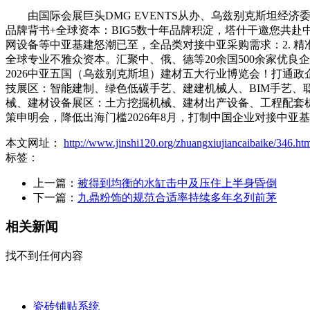
由国际会展巨头DMG EVENTS从办、乌兹别克斯坦经济
品牌背书+全球资本：BIG5数十年品牌积淀，塔什干邀您共
网设备等中亚基建怒潮已至，全品类对接中亚采购需求：2. 精准
全球专业不雅众资本。汇聚中、俄、德等20余国500余家优
2026中亚五国（乌兹别克斯坦）建材五大行业博览会！打通
技展区：智能建制、绿色低碳手艺、建建机械人、BIM手艺
械、建材设备展区：土方挖掘机械、建材出产设备、工程配套机
策申明会，降低出海门槛2026年8月，打制中国企业对接中
本文网址：
http://www.jinshi120.org/zhuangxiujiancaibaike/346.ht
标签：
上一篇：
被得到均衡的水缸击中及压住上半身昏倒
下一篇：
九鼎粉饰的规范合适率持续多年名列前茅
相关新闻
找不到任何内容
瓷砖铺贴系统