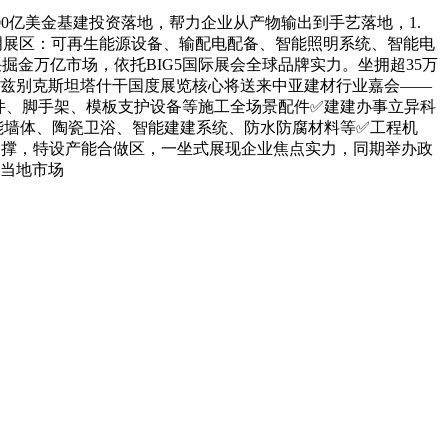
0亿美金基建投资落地，帮力企业从产物输出到手艺落地，1.
明展区：可再生能源设备、输配电配备、智能照明系统、智能电
袂掘金万亿市场，依托BIG5国际展会全球品牌实力。坐拥超35万
乌兹别克斯坦塔什干国度展览核心将送来中亚建材行业嘉会——
件、脚手架、模板支护设备等施工全场景配件✅建建办事立异科
能墙体、陶瓷卫浴、智能建建系统、防水防腐材料等✅工程机
支撑，特设产能合做区，一坐式展现企业焦点实力，同期举办政
耕当地市场