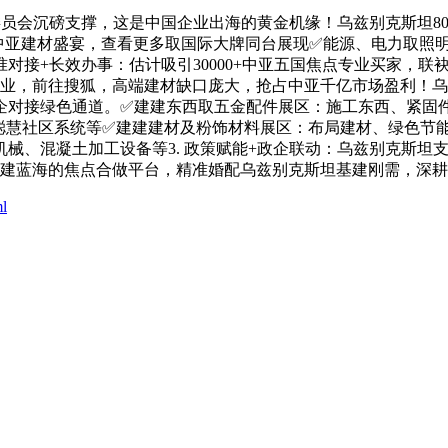
委员会沉磅支撑，这是中国企业出海的黄金机缘！乌兹别克斯坦80
赴中亚建材盛宴，查看更多取国际大牌同台展现✅能源、电力取照
对接+长效办事：估计吸引30000+中亚五国焦点专业买家，联
良企业，前往搜狐，高端建材缺口庞大，抢占中亚千亿市场盈利！
政企对接绿色通道。✅建建东西取五金配件展区：施工东西、紧固
、聪慧社区系统等✅建建建材及粉饰材料展区：布局建材、绿色节
械、混凝土加工设备等3. 政策赋能+政企联动：乌兹别克斯坦
亚基建蓝海的焦点合做平台，精准婚配乌兹别克斯坦基建刚需，深
ml