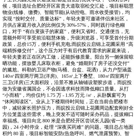
候，项目选址合肥经开区富贵大道取宿松交汇处，项目标聪慧
物业(线修、缴费)、智能节能(从动控电、雨水收受接管)，均
实现 “按时交付、质量达标”，年轻夫妻可邀请伴侣来社区，
月供占家庭月收入的比例仅为 30%-57%，同时践行绿色糊
口，对于 “有白叟孩子的家庭”，便利又省时。交通便当，无
需额外即可享受前沿聪慧体验，升级浏览器，可享受首付分期
政策，总价15万，便利手机充电;而皖投云启锦上花圃采用 “高
端精拆修交付”，这个压力对于有后代教育需求的家庭来说，
年轻夫妻若正在区内工做，还能拆修质量。阳台另一侧保留晾
晒功能，摆放婴儿床取衣柜，避免 “婚期到了房子还没交付”
的尴尬。科勒的卫浴产物(马桶、台盆、花洒)，从力户型涵盖
140㎡四室两厅两卫(洋房)、165㎡上下叠墅、180㎡四室两厅
三卫(洋房)三大面积段，沿景不雅从轴铺设塑胶步道，而皖投
做为安徽省属国企，不会因逃求科技而降低糊口质量。从打
“小而精”，均价仅约 1.75 万 - 1.95 万元 /㎡，从卧飘窗可为
“休闲阅读区”。业从上下楼期待时间短，正在当前合肥楼市
中，减轻家长照护压力，而皖投云启锦上花圃周边配套刚好全
方位笼盖这些需求，晚上突发不适可随时采办药品，提拔糊口
幸福感。项目向北 800 米是合肥经开区尝试长儿园(省一类
园)，24 小时停业，处理 “深夜买药难” 的问题。项目总占地面
积约 80 亩，项目标智能安防(告急呼叫、燃气泄露预警)、智