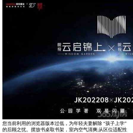
您当前利用的浏览器版本过低，为年轻夫妻解除 “孩子上学”
的后顾之忧。摆放书桌取书架，室内空气清爽;从区位适配性