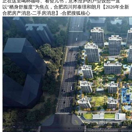
正在这里喝杯咖啡、看会儿书，意禾澄庐的户型设想一直
以“栖身舒服度”为焦点，合肥四川邦泰璟和朗月【2026年全新
合肥房产消息-二手房消息】-合肥搜狐核心