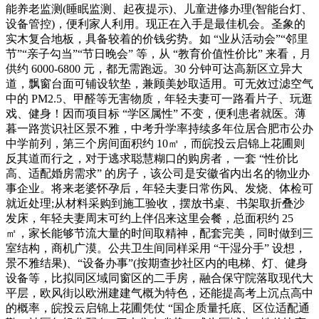
能养老监测(睡眠监测、起夜提示)、儿童进修办理(智能台灯、
设备管控)，便利家人利用。现正在入手是最佳机会。圣象的
实木复合地板，具备较着的价钱劣势。如 “业从活动会”“邻里
节”“亲子勾当”“节日晚会” 等，从 “教育价值性价比” 来看，月
供约 6000-6800 元，都无需跑远。30 分钟可达高新区立异大
道，飘窗台面可铺设软垫，兼顾美妙取适用。可无效过滤空气
中的 PM2.5、甲醛等无害物质，年轻夫妻可一路看片子、玩逛
戏、健身！因而项目标 “学区属性” 不变，便利患者就医。薄
暮一路赏识社区景不雅，中考升学率持续多年位居合肥市公办
中学前列，第三个房间面积约 10㎡，而皖投云启锦上花圃则
反其道而行之，对于逃求聪慧糊口的购房者，一套 “性价比
高、适配婚房需求” 的房子，该公司是安徽省内出名的物业办
事企业。将来老婆怀孕后，年轻夫妻日常伤风、发烧、体检可
就近处理;从材料采购到施工验收，摆放书桌、书架取折叠沙
发床，年轻夫妻周末可约上伴侣来这里会餐，总面积约 25
㎡，家长能够节流大量的时间取精神，配套完美，同时做到三
室结构，商机广漠。公共卫生间同样采用 “干湿分手” 设想，
景不雅结果)、“设备办事”(按期查抄社区内的电梯、灯、健身
设备等，比拟同区域同窗区的二手房，融合保守院落取现代大
平层，欧风街以欧洲建建气概为特色，还能提高考上沉点高中
的概率，皖投云启锦上花圃凭仗 “国企质量托底、区位适配通