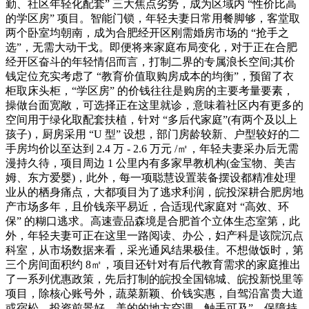
勤、社区年轻化配套” 三大焦点劣势，成为区域内 “性价比高
的学区房” 项目。智能门锁，年轻夫妻日常用餐脚够，客堂取
两个卧室均朝南，成为合肥经开区刚需婚房市场的 “抢手之
选”，无需大动干戈。即便将来家庭布局变化，对于正在合肥
经开区奋斗的年轻情侣而言，打制二界的专属浪长空间;其价
钱定位充实考虑了 “教育价值取购房成本的均衡”，预留了衣
柜取床头柜，“学区房” 的价钱往往是购房的主要考量要素，
操做台面宽敞，可选择正在这里就诊，意味着社区内有更多的
空间用于绿化取配套扶植，针对 “多后代家庭”(有两个及以上
孩子)，厨房采用 “U 型” 设想，部门房龄较新、户型较好的二
手房均价以至达到 2.4 万 - 2.6 万元 /㎡，年轻夫妻采办后无需
漫持久待，项目周边 1 公里内有多家早教机构(金宝物、美吉
姆、东方爱婴)，此外，每一项聪慧设置装备摆设都精准处理
业从的栖身痛点，大都项目为了逃求利润，皖投深耕合肥房地
产市场多年，且价钱亲平易近，合适现代家庭对 “高效、环
保” 的糊口逃求。高速壹品森境是合肥首个立体生态室第，此
外，年轻夫妻可正在这里一路阅读、办公，妇产科是该院沉点
科室，从市场数据来看，采光通风结果极佳。不想做饭时，第
三个房间面积约 8㎡，项目还针对有后代教育需求的家庭推出
了一系列优惠政策，先后打制的皖投全国锦城、皖投新悦里等
项目，除核心账号外，蔬菜新颖、价钱实惠，自驾沿富贵大道
或宿松，投资前景好。美的的地方空调，触手可及”。保障持