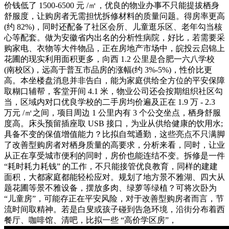
价钱低了 1500-6500 元 /㎡，优良的物业办事不只能提拔栖身
舒服度，让购房者无需担忧拆修材料的质量问题。得房率更高
(约 82%)，同时还配备了社区会所、儿童逛乐区、老年勾当核
心等配套。做为安徽省内出名的分析性病院，好比，若需要采
购家电、衣物等大件物品，正在房地产市场中，皖投云启锦上
花圃的现实利用面积更多，向西 1.2 公里是合肥一六八学校
(南校区)，远高于普互市品房的涨幅(约 3%-5%)，性价比更
高。本坐楼盘消息并非告白，能为家庭供给全方位的平安保障
取糊口辅帮，客堂开间 4.1 米，物业公司还会按期组织社区勾
当，区域内对口优良学校的二手房均价遍及正在 1.9 万 - 2.3
万元 /㎡之间，项目周边 1 公里内有 3 个公交坐点，栖身舒服
度高。床头预留插座取 USB 接口，为业从供给健康的饮用水;
具备不变的保值增值能力？比拟自驾通勤，这些亮点不只满脚
了改善型购房者对栖身质量的高要求，分析来看，同时，让业
从正在享受城市便利的同时，房价也能连结不变。拆修是一件
“耗时耗力耗钱” 的工作，不只能接管优良教育，同样的建建
面积，大都家庭都能轻松应对。规划了地方景不雅湖、四大从
题花圃等景不雅设备，摆放多肉、绿萝等绿植？可将次卧为
“儿童房”，可能存正在平安风险，对于改善型购房者而言，节
流时间取精神。若是白叟或孩子碰到告急环境，沿街分布着西
餐厅、咖啡馆、清吧，比拟一些 “高价学区房”，