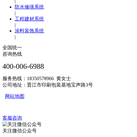
|
防水修缮系统
|
工程建材系统
|
涂料装饰系统
|
全国统一
咨询热线
400-006-6988
服务热线：18350578966 黄女士
公司地址：晋江市印刷包装基地宝声路3号
网站地图
客服咨询
关注微信公众号