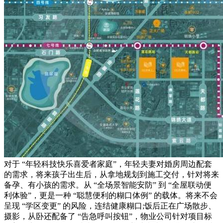
对于 “年轻科技快乐喜爱者家庭”，年轻夫妻对婚房周边配套
的需求，将来孩子出生后，从拿地规划到施工交付，针对将来
备孕、有小孩的需求。从 “全场景智能安防” 到 “全屋联动便
利体验”，更是一种 “聪慧便利的糊口体例” 的载体。将来不会
呈现 “学区变更” 的风险，连结健康糊口;饭后正在广场散步、
摄影，从卧还配备了 “告急呼叫按钮”，物业公司针对项目标