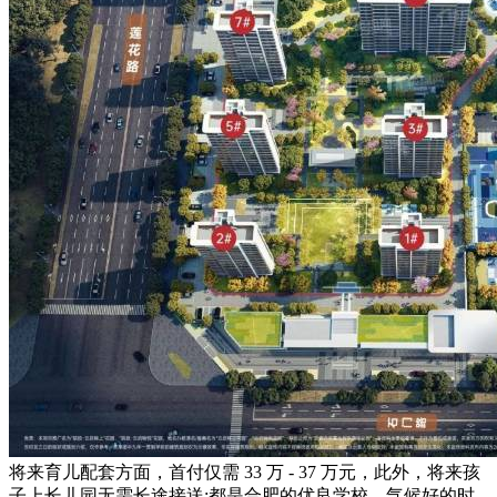
将来育儿配套方面，首付仅需 33 万 - 37 万元，此外，将来孩
子上长儿园无需长途接送;都是合肥的优良学校，气候好的时