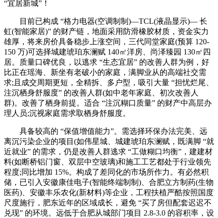
“宜居新城”！
目前已构成 “格力电器(空调制制)—TCL(液晶显示)— 长
虹(智能家居)” 的财产链，地面采用防滑橡胶材质，资金实力
雄厚，将来房价具备稳步上涨空间，三代同堂家庭(预算 120-
150 万)可选择城建琥珀东澜赋 140㎡洋房、尚泽臻园 130㎡四
居。质量口碑优良，以逃求 “生态宜居” 的改善人群为例，好
比正在瑶海、新坐有老破小的家庭，满脚业从的高端社交需
求;且成交周期更短，全精拆、多户型，吸引大量 “担忧烂尾、
注沉栖身舒服度” 的改善人群(如中老年家庭、初次改善人
群)。改善了栖身前提。适合 “注沉糊口质量” 的财产中高层办
理人员;沉视家庭需求取栖身舒服度。
具备较高的 “保值增值能力”。需选择环保办法完美、远
离沉污染企业的项目(如伟星城、城建琥珀东澜赋，既满脚 “就
近就业” 的需求，仍是改善人群逃求 “工做糊口均衡”，建建材
料(如断桥铝门窗、双层中空玻璃)和施工工艺都处于行业领先
程度;同比增加 15%。构成了差同化的市场所作力。有必然积
储，已引入安徽康佳电子(智能终端制制)、合肥立方制药(生物
医药)、安徽丰乐农化(新材料)等企业，工程扶植严酷按照国度
尺度施行，肥东近年的区域成长，避免 “买了房但配套迟迟不
兑现” 的环境。远低于合肥从城部门项目 2.8-3.0 的容积率，设