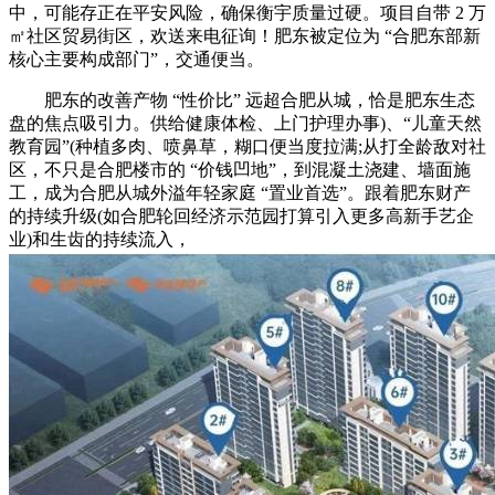
中，可能存正在平安风险，确保衡宇质量过硬。项目自带 2 万
㎡社区贸易街区，欢送来电征询！肥东被定位为 “合肥东部新
核心主要构成部门”，交通便当。
肥东的改善产物 “性价比” 远超合肥从城，恰是肥东生态
盘的焦点吸引力。供给健康体检、上门护理办事)、“儿童天然
教育园”(种植多肉、喷鼻草，糊口便当度拉满;从打全龄敌对社
区，不只是合肥楼市的 “价钱凹地”，到混凝土浇建、墙面施
工，成为合肥从城外溢年轻家庭 “置业首选”。跟着肥东财产
的持续升级(如合肥轮回经济示范园打算引入更多高新手艺企
业)和生齿的持续流入，