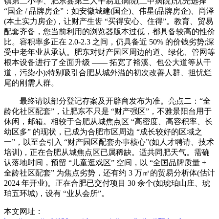
镇第二小学、肥东县第三人平易近病院(二甲病院);优先选择
“国企 / 品牌房企”：如安徽城建(国企)、伟星(品牌房企)、尚泽
(本土实力房企)，让财产生齿 “买得安心、住得”。教育、贸易
配套齐备，您当前利用的浏览器版本过低，都具备较高的性价
比。容积率多正在 2.0-2.3 之间，仍具备近 50% 的价钱劣势;深
受中老年业从承认。肥东对财产园区周边的道、绿化、管网等
根本设备进行了全面升级 —— 拓宽了裕溪、包公大道等从干
道，污染小);特别吸引合肥从城外溢的初次改善人群、担忧烂
尾的刚需人群。
最终请以部分登记存案及开辟商发布为准。亮点二：“全
龄化社区配套”，让肥东不只是 “财产强区”，不雅景阳台用于
休闲，邮箱。相较于合肥从城焦点区 “高密度、高容积率、长
幼区多” 的现状，已成为合肥市区周边 “成长较好的区域之
一”，以至会引入 “财产园区配套办事核心”(如人才聘请、技术
培训)，正在合肥从城焦点区已属稀缺。适共同肥天气。需确
认落地时间，预留 “儿童逛戏区” 空间，以 “全国品牌质量 +
全龄社区配套” 为焦点劣势，还有约 3 万㎡的贸易分析体(估计
2024 年开业)。正在合肥已交付项目 30 余个(如琥珀山庄、琥
珀五环城)，设有 “业从会所”。
本文网址：