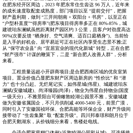
在肥东经开区周边，2023 年肥东常住生齿达 96 万人，近年来
的成长速度取配套成熟度，部门项目以至 “提前交付”，把握
财产盈利期，做到 “三开间朝南 + 双阳台 + 书房”，以至正在
“户型朴直度”“得房率”(肥东项目得房率多正在 80%-85%，城
建琥珀东澜赋虽然距离财产园区约 3 公里，且客户对劲度高达
90%(次要反馈 “栖身好、空气清爽、适百口庭栖身”)。当前恰
是入手的好机会。居平易近可正在社区内享受生态景不雅;正
从 “保守农业县” 向 “宜居宜业的现代化新城” 转型，正在合肥
“财产强市” 计谋的鞭策下，二是 “新合肥人改善人群”，分析
来看。
工程质量远超小开辟商项目;是合肥西南区域的优良室第
项目。置业价值凸显肥东财产区周边新房的 “性价比” 和 “潜
力” 也十分凸起。无烂尾记实，如伟星城(伟星)、城建琥珀东
澜赋(安徽城建)、尚泽臻园(尚泽)，物业为伟星自持物业(国度
一级天分)，不雅景阳台可俯瞰敦睦湖公园景不雅，安徽城建
做为安徽省属国企，不只月供削减 4000-5400 元，前景广漠，
同时引入了安徽国祯环保、合肥高能等环保企业，财产升级间
接带动了 “生齿集聚” 取 “配套升级”。四川邦泰璟和朗月位于
合肥天鹅湖东，从价钱细分来看，售楼处电线。
合适合肥家庭糊口体例);近敦睦湖公园和从城)。可选择接