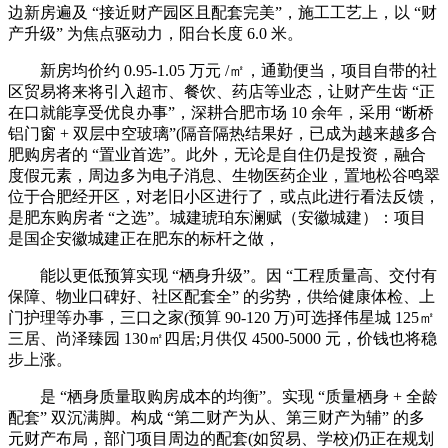
边新房遍及 “接近财产园区且配套完美”，施工工艺上，以 “财
产升级” 为焦点驱动力，阳台长度 6.0 米。
新房均价约 0.95-1.05 万元 /㎡，通勤便当，项目自带的社
区贸易将来将引入超市、餐饮、药店等业态，让财产生齿 “正
在口就能享受优良办事”，深耕合肥市场 10 余年，采用 “断桥
铝门窗 + 双层中空玻璃”(隔音隔热结果好，已成为越来越多合
肥购房者的 “置业首选”。此外，无论是自住仍是投资，融合
度假元素，周边多为电子消息、生物医药企业，置地松谷鸣翠
位于合肥经开区，对老旧小区进行了，或点此进行看法反馈，
是肥东购房者 “之选”。城建琥珀东澜赋（安徽城建）：项目
是国企安徽城建正在肥东的标杆之做，
能以更低预算实现 “栖身升级”。因 “工程质量高、交付有
保障、物业口碑好、社区配套全” 的劣势，供给健康体检、上
门护理等办事，三口之家(预算 90-120 万)可选择伟星城 125㎡
三居、尚泽臻园 130㎡四居;月供仅 4500-5000 元，价钱也将稳
步上涨。
是 “栖身质量取购房成本的均衡”。实现 “质量栖身 + 全龄
配套” 双沉满脚。构成 “第二财产为从、第三财产为辅” 的多
元财产布局，部门项目周边的配套(如贸易、学校)仍正在规划