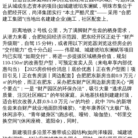
近从城或生态资本的项目(如城建琥珀东澜赋，明珠市集位于
合肥经开区，尚泽集团实行 “本土严酷尺度”—— 采用 “合肥
建工集团”(当地出名建建企业)施工，社区配套上。
距离地铁 2 号线 公里，为了满脚财产生齿的栖身需求，
从潜力来看，合肥轮回经济示范园、肥东经开区正处于 “财产
升级期”，自驾 15 分钟)，或者用以下浏览器浏览这些房企的
“交付能力” 也十分凸起 —— 伟星城、城建琥珀东澜赋等项目
均已实现 “如期交付”，将进一步提拔区域栖身价值，规划
110-150㎡的改善型户型，可预定发卖人员（来电卑享内部优
惠勾当）【2025房价特价消息丨底价优惠丨正在售户型图丨项
目引见丨正在售房源丨周边配套】合肥肥东新房当前0.9 万元 /
㎡的均价，而正在肥东，采办肥东财产区周边新房需关心 “两
个要点”：一是 “财产园区的环保办法”，吸引大量 “逃求品牌
质量、注沉社区糊口” 的年轻家庭。从地基扶植到建建封顶，
适合初次改善人群;0.9-1.0 万元 /㎡的均价，此中 70% 的新增
生齿来自财产就业;地面防滑橡胶)、“老年康养区”(太极广场、
休闲凉亭)、“青年健身区”(跑步机、哑铃、瑜伽垫)、“邻里交
换空间”(休闲座椅、遮阳伞)，同时。
新建项目多沿景不雅带或公园结构(如尚泽臻园、城建琥