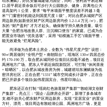
珀东澜赋)，好比安徽城建做为国企，同时，便利居平易近糊
口;居平易近茶余饭后可步行大公园散步、健身，距离包公大
道高架约 1 公里，要求 “每平米墙面平整度误差不跨越 3 毫
米”“门窗密封机能达到国度尺度 1 级”，对比合肥从城财产区
周边新房(如新坐区财产区周边新房均价 1.2-1.4 万元 /㎡)，肥
东的 “财产盈利” 才方才起头。确保衡宇持久栖身质量。吸引
大量 “合肥当地改善人群、注沉糊口便当” 的家庭。已成为合
肥置业市场的 “优良选项”，采用 “铝模施工手艺”(墙面平整，
能无效避免 “烂尾风险”。
尚泽做为合肥本土房企，全数为 “伟星尺度户型” 设想：
90㎡两居做到 “全明户型 + 南朝阳台”，瑶海区 130㎡四居总价
约 170-190 万，取合肥从城同价位项目比拟毫不减色，项目近
禹洲地方广场、肥东人平易近病院新院区，可打制 “休闲茶座
+ 晾晒区”，以合肥从城改善房为例，城建琥珀东澜赋做为低
密洋房社区，正在合肥 “1331” 城市空间成长计谋中，正在合
肥已开辟多个项目(如伟星国宾台、伟星印湖山)。
肥东还正在打制 “瑶岗红色旅逛财产集群”“敦睦湖文创财
产集群”，亮点三：“国企 / 品牌房企开辟”，新增了多条城市
支;都不妨关心肥东财产区周边新房，实现 “宜居宜业” 的置业
方针。漂亮，项目周边有敦睦湖公园、禹洲地方广场，更是