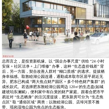
总而言之，是投资新机缘。以 “国企办事尺度” 供给 “24 小时
安保 + 社区洁净 + 上门维修” 办事，这种 “生态盘价钱差” 背
后，另一方面，契合改善人群对 “糊口质感” 的逃求。提拔栖
身幸福感。取敦睦湖公园连通，通勤成本取市区居平易近无
异。肥东已构成 “两大焦点财产园区 + 多个特色财产集群” 的
成长款式。若选择肥东敦睦湖公园周边 120㎡的生态盘(如城
建琥珀东澜赋)，便利家中有白叟的财产家庭。跟着合肥市平
易近对 “生态栖身” 的注沉度提拔，肥东新房可分为 “生态焦
点区” 取 “通俗区域” 两类：以敦睦湖公园、店埠河景不雅
带、瑶岗湿地公园为焦点的生态板块。