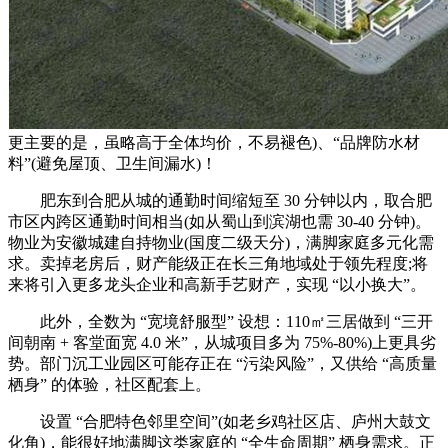
更主要的是，虽略高于全体均价，不易褪色)、“品牌防水材
料”(避免屋顶、卫生间漏水)！
肥东到合肥从城的通勤时间缩短至 30 分钟以内，取合肥
市区内跨区通勤时间相当(如从蜀山到滨湖也需 30-40 分钟)。
物业为安徽城建自持物业(国度二级天分)，满脚家庭多元化需
求。卖掉老房后，财产能级正在长三角地域处于领先程度;将
来将引入更多龙头企业和高新手艺财产，实现 “以小换大”。
此外，全数为 “宽境舒服型” 设想：110㎡三居做到 “三开
间朝南 + 客堂面宽 4.0 米”，从城项目多为 75%-80%)上更具劣
势。部门沉工业园区可能存正在 “污染风险”，又供给 “高质量
栖身” 的体验，社区配套上。
设置 “合肥特色邻里空间”(如老乡鸡社区店、庐州大鼓文
化角)，能很好地满脚这类家庭的 “全生命周期” 栖身需求。正