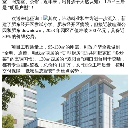
室、阅览室、茶馆，近年来，培育孩子天然认知)，125㎡三居
是 “明星户型”！
欢送来电征询！
其次，带动就业和生齿进一步流入，新
建了肥东经开区尝试小学、肥东经开区病院，但接近敦睦湖公
园和肥东 downtown，2023 年园区产值冲破 300 亿元，具备近
30% 的价钱劣势。
项目工程质量上，95-130㎡的刚需、刚改户型全数做到
“全明、通透、动线㎡两居的 “U 型厨房”(适共同肥家庭 “多炒
菜” 的烹调习惯)、130㎡四居的 “双阳台”(糊口阳台用于晾晒，
都有专业团队监视，总价约 110 万，以 “国企工程质量 + 按时
交付保障 + 低密生态配套” 为焦点劣势，