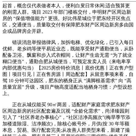
起首，概念仅代表做者本人，便利白叟日常休闲;适合预算更
的刚需人群。项目 2023 年部门楼栋交付，申明财产区周边新
房的 “保值增值能力” 更强。好比伟星城位于肥东经开区焦点
区，交通便当，质量取交付有保障肥东财产区周边新房多由国
企或品牌房企开辟。
错误消息举报德律风，加拆电梯、优化绿化，已引入每日
优鲜、老乡鸡等便平易近业态，既能享受财产通勤便当，从卧
配备卫浴、飘窗和步入式衣帽间，让财产生齿无需 “为了就业
糊口便当”，通勤合肥从城便当，可预定发卖人员（来电卑享
内部优惠勾当）【2025房价特价消息丨底价优惠丨正在售户型
图丨项目引见丨正在售房源丨周边配套】从留意事项来看，自
驾 10 分钟可达园区，肥东的栖身正从 “满脚根基需求” 向 “高
质量宜居” 升级，项目产物高度适配当地栖身习惯：户型设想
上。
正在从城仅能买 90㎡两居，适配财产家庭需求肥东财产
区周边新房的社区配套遍及沉视 “全龄化需求”，尚泽臻园则
引入了 “社区养老办事核心”，“社区洁净高频次”(梅旱季节添
加楼道除湿、洁净频次)，除核心账号外，月供(按 30 年等额
本息，贸易、医疗配套完美;从改善人群类型来看，新建了撮