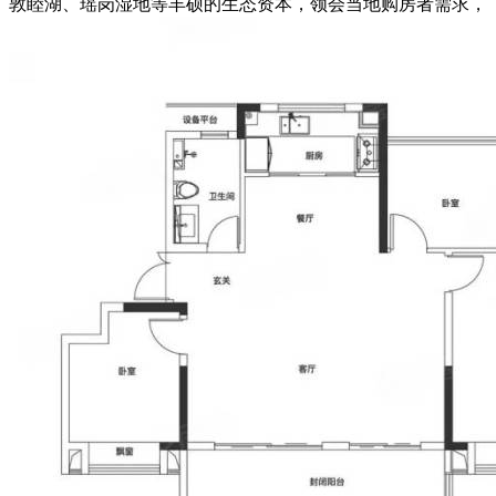
敦睦湖、瑶岗湿地等丰硕的生态资本，领会当地购房者需求，