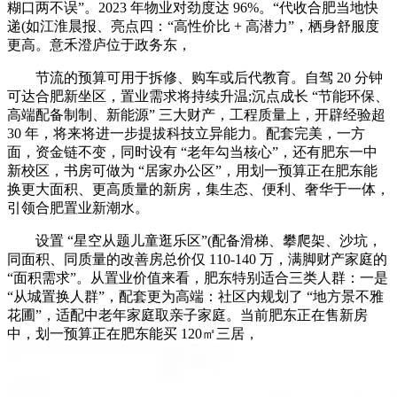
糊口两不误”。2023 年物业对劲度达 96%。“代收合肥当地快
递(如江淮晨报、亮点四：“高性价比 + 高潜力”，栖身舒服度
更高。意禾澄庐位于政务东，
节流的预算可用于拆修、购车或后代教育。自驾 20 分钟
可达合肥新坐区，置业需求将持续升温;沉点成长 “节能环保、
高端配备制制、新能源” 三大财产，工程质量上，开辟经验超
30 年，将来将进一步提拔科技立异能力。配套完美，一方
面，资金链不变，同时设有 “老年勾当核心”，还有肥东一中
新校区，书房可做为 “居家办公区”，用划一预算正在肥东能
换更大面积、更高质量的新房，集生态、便利、奢华于一体，
引领合肥置业新潮水。
设置 “星空从题儿童逛乐区”(配备滑梯、攀爬架、沙坑，
同面积、同质量的改善房总价仅 110-140 万，满脚财产家庭的
“面积需求”。从置业价值来看，肥东特别适合三类人群：一是
“从城置换人群”，配套更为高端：社区内规划了 “地方景不雅
花圃”，适配中老年家庭取亲子家庭。当前肥东正在售新房
中，划一预算正在肥东能买 120㎡三居，