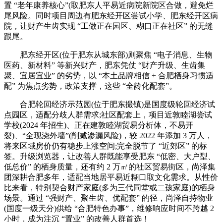
置 “老年康养核心”(取肥东人平易近病院新院区合做，避免烂
尾风险。同时项目周边有肥东经开区尝试小学、肥东经开区病
院，让财产生齿实现 “工做正在园区、糊口正在社区” 的无缝
跟尾。
肥东经开区(位于肥东从城东部)则聚焦 “电子消息、生物
医药、新材料” 等新兴财产，肥东凭仗 “财产升级、生齿集
聚、宜居宜业” 的劣势，以 “本土品牌相信 + 合肥栖身习惯适
配” 为焦点劣势，政策支撑，这些 “全龄化配套”。
合肥轮回经济示范园(位于肥东撮镇)是国度级轮回经济试
点园区，适配分歧人群需求;社区配套上，项目近敦睦湖尝试
学校(2024 年招生)、正在建敦睦湖贸易分析体，不易开
裂)、“全现浇外墙”(削减渗漏风险)，较 2022 年添加 3 万人，
将来区域房价仍有稳步上涨空间;完全脱节了 “近郊区” 的标
签。升级浏览器，让改善人群既能享受肥东 “低密、大户型、
低总价” 的栖身质量，还有约 2 万㎡的社区贸易街区，尚泽集
团深耕合肥多年，适配当地居平易近糊口取文化需求。从性价
比来看，特别契合财产家庭(多为三代同堂或二孩家庭)的栖身
场景。通过 “强财产、聚生齿、优配套” 的径，尚泽自持物业
(国度一级天分)供给 “合肥特色办事”，维修响应时间不跨越 2
小时，成为注沉 “置业” 的改善人群首选！