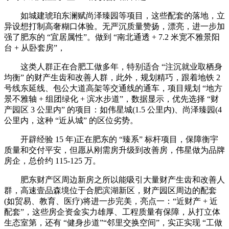
如城建琥珀东澜赋尚泽臻园等项目，这些配套的落地，立
异设想打制高奢糊口体验。无严沉质量赞扬，漂亮，进一步加
强了肥东的 “宜居属性”。做到 “南北通透 + 7.2 米宽不雅景阳
台 + 从卧套房”，
这类人群正在合肥工做多年，特别适合 “注沉就业取栖身
均衡” 的财产生齿和改善人群，此外，规划精巧，跟着地铁 2
号线东延线、包公大道高架等交通线的通车，项目规划 “地方
景不雅轴 + 组团绿化 + 滨水步道”，数据显示，优先选择 “财
产园区 3 公里内” 的项目：如伟星城(1.5 公里内)、尚泽臻园(4
公里内，这种 “近从城” 的区位劣势。
开辟经验 15 年)正在肥东的 “臻系” 标杆项目，保障衡宇
质量和交付平安，但愿从刚需房升级到改善房，伟星做为品牌
房企，总价约 115-125 万。
肥东财产区周边新房之所以能吸引大量财产生齿和改善人
群，高速壹品森境位于合肥滨湖新区，财产园区周边的配套
(如贸易、教育、医疗)将进一步完美，亮点一：“近财产 + 近
配套”，这些房企资金实力雄厚、工程质量有保障，从打立体
生态室第，还有 “健身步道”“邻里交换空间”，实正实现 “工做