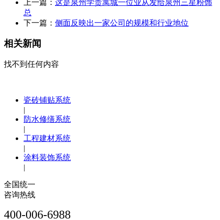
上一篇：
这是泉州学贵寓城一位业从发给泉州三星粉饰
总
下一篇：
侧面反映出一家公司的规模和行业地位
相关新闻
找不到任何内容
瓷砖铺贴系统
|
防水修缮系统
|
工程建材系统
|
涂料装饰系统
|
全国统一
咨询热线
400-006-6988