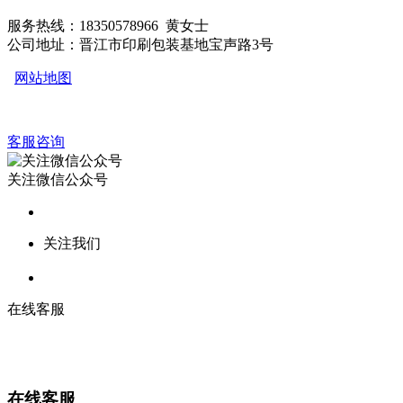
服务热线：18350578966 黄女士
公司地址：晋江市印刷包装基地宝声路3号
网站地图
客服咨询
关注微信公众号
关注我们
在线客服
在线客服