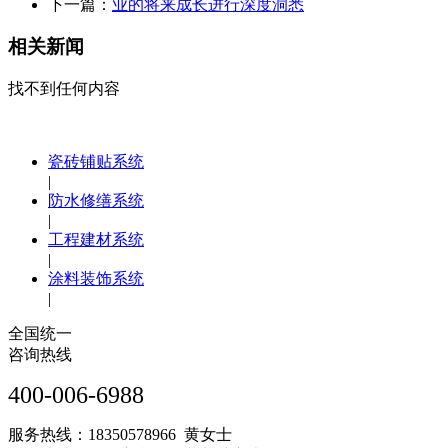
下一篇：
业的将来成长进行深度洞悉
相关新闻
找不到任何内容
瓷砖铺贴系统
|
防水修缮系统
|
工程建材系统
|
涂料装饰系统
|
全国统一
咨询热线
400-006-6988
服务热线：18350578966 黄女士