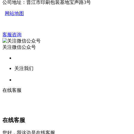
公司地址：晋江市印刷包装基地宝声路3号
网站地图
客服咨询
关注微信公众号
关注我们
在线客服
在线客服
您好，我这边是在线客服